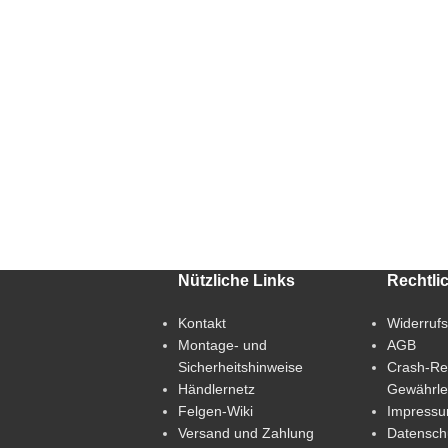
Nützliche Links
Rechtli
Kontakt
Widerruf
Montage- und
AGB
Sicherheitshinweise
Crash-Re
Händlernetz
Gewährle
Felgen-Wiki
Impress
Versand und Zahlung
Datensch