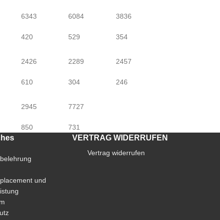
6343
6084
3836
420
529
354
2426
2289
2457
610
304
246
2945
7727
850
731
ches
VERTRAG WIDERRUFEN
Vertrag widerrufen
sbelehrung
placement und
istung
um
utz