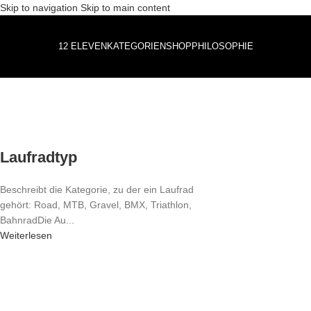
Skip to navigation
Skip to main content
12 ELEVEN
KATEGORIEN
SHOP
PHILOSOPHIE
Laufradtyp
Beschreibt die Kategorie, zu der ein Laufrad
gehört: Road, MTB, Gravel, BMX, Triathlon,
BahnradDie Au...
Weiterlesen