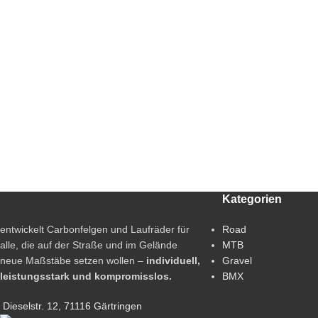
Kategorien
entwickelt Carbonfelgen und Laufräder für
Road
alle, die auf der Straße und im Gelände
MTB
neue Maßstäbe setzen wollen –
individuell,
Gravel
leistungsstark und kompromisslos.
BMX
Dieselstr. 12, 71116 Gärtringen