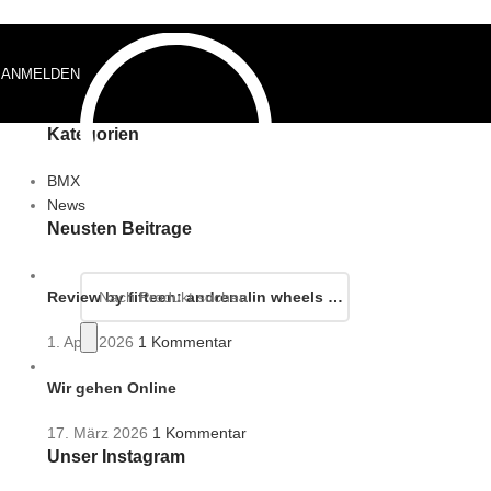
ANMELDEN
0,00
€
Kategorien
BMX
News
Neusten Beiträge
Review by fifteen: andrenalin wheels …
1. April 2026
1 Kommentar
Wir gehen Online
17. März 2026
1 Kommentar
Unser Instagram