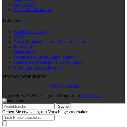
Felgen-Wiki
Versand und Zahlung
Rechtliches
Widerrufsbelehrung
AGB
Crash-Replacement und Gewährleistung
Impressum
Datenschutz
Privatsphäre-Einstellungen ändern
Historie der Privatsphäre-Einstellungen
Einwilligungen widerrufen
VERTRAG WIDERRUFEN
Vertrag widerrufen
Copyright © 2026 | Design und Support by
WEBBOZ
.
Suche
Geben Sie etwas ein, um Vorschläge zu erhalten.
Products
search