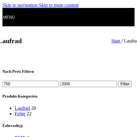
Skip to navigation
Skip to main content
MENÜ
Laufrad
Start
/
Laufra
Nach Preis Filtern
Min.
Max.
Filter
Preis
Preis
Produkt-Kategorien
Laufrad
20
Felge
22
Fahrradtyp