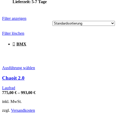
Lieferzeit:
5-7 Tage
Filter anzeigen
Filter löschen
BMX
Dieses
Ausführung wählen
Produkt
weist
Chaoit 2.0
mehrere
Varianten
Laufrad
auf.
775,00
€
–
993,00
€
Die
Optionen
inkl. MwSt.
können
auf
zzgl.
Versandkosten
der