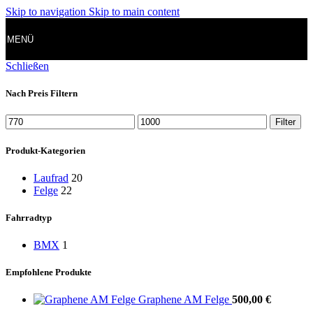
Skip to navigation
Skip to main content
MENÜ
Schließen
Nach Preis Filtern
Min.
Max.
Filter
Preis
Preis
Produkt-Kategorien
Laufrad
20
Felge
22
Fahrradtyp
BMX
1
Empfohlene Produkte
Graphene AM Felge
500,00
€