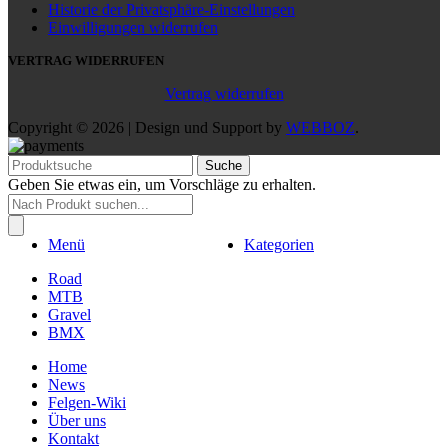
Historie der Privatsphäre-Einstellungen
Einwilligungen widerrufen
VERTRAG WIDERRUFEN
Vertrag widerrufen
Copyright © 2026 | Design und Support by
WEBBOZ
.
Suche
Geben Sie etwas ein, um Vorschläge zu erhalten.
Products
search
Menü
Kategorien
Road
MTB
Gravel
BMX
Home
News
Felgen-Wiki
Über uns
Kontakt