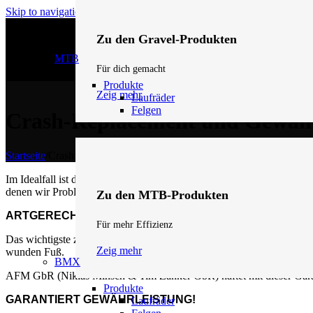
Skip to navigation
Skip to main content
Zu den Gravel-Produkten
MTB
Für dich gemacht
Produkte
Zeig mehr
Laufräder
Felgen
Crash-Replacement und Gewähr
Startseite
/
Crash-Replacement und Gewährleistung
Im Idealfall ist diese Seite überflüssig und setzt virtuelle Spinnen
denen wir Probleme (hoffentlich) in eurem Sinne lösen können.
Zu den MTB-Produkten
ARTGERECHTE HALTUNG!
Für mehr Effizienz
Das wichtigste zuerst: Bitte bewegt unsere Felgen und Laufräder in i
Zeig mehr
wunden Fuß.
BMX
AFM GbR (Niklas Minsch & Tim Zanker GbR) haftet mit dieser Garant
Produkte
GARANTIERT GEWÄHRLEISTUNG!
Laufräder