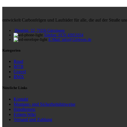
entwickelt Carbonfelgen und Laufräder für alle, die auf der Straße 
Dieselstr. 12, 71116 Gärtringen
Telefon: 0176 43951934
E-Mail: info@12eleven.de
Kategorien
Road
MTB
Gravel
BMX
Nützliche Links
Kontakt
Montage- und Sicherheitshinweise
Händlernetz
Felgen-Wiki
Versand und Zahlung