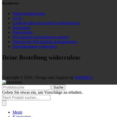
Rechtliches
Widerrufsbelehrung
AGB
Crash-Replacement und Gewährleistung
Impressum
Datenschutz
Privatsphäre-Einstellungen ändern
Historie der Privatsphäre-Einstellungen
Einwilligungen widerrufen
Deine Bestellung widerrufen:
Copyright © 2026 | Design und Support by
WEBBOZ
.
Suche
Geben Sie etwas ein, um Vorschläge zu erhalten.
Products
search
Menü
Kategorien