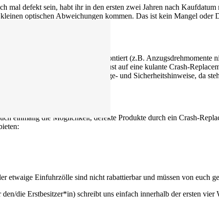
ch mal defekt sein, habt ihr in den ersten zwei Jahren nach Kaufdatum 
kleinen optischen Abweichungen kommen. Das ist kein Mangel oder Def
 der Feile vergrößern), fehlerhaft montiert (z.B. Anzugsdrehmomente nic
sansprüche genauso, wie wir unsere Lust auf eine kulante Crash-Repl
er schädigen. Schaut in unsere Montage- und Sicherheitshinweise, da s
uch einmalig die Möglichkeit, defekte Produkte durch ein Crash-Replac
bieten:
r etwaige Einfuhrzölle sind nicht rabattierbar und müssen von euch g
den/die Erstbesitzer*in) schreibt uns einfach innerhalb der ersten vi