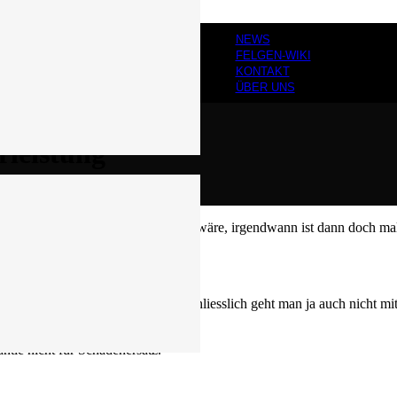
NEWS
FELGEN-WIKI
KONTAKT
ÜBER UNS
leistung
weben an. Aber so schön das denn auch wäre, irgendwann ist dann doch ma
hrem dafür vorgesehenen Revier. Schliesslich geht man ja auch nicht m
ie nicht für Schadenersatz.