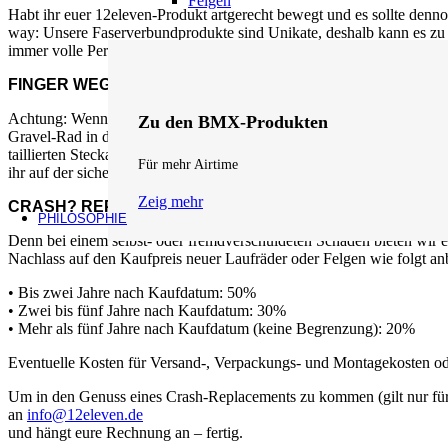
Felgen
Habt ihr euer 12eleven-Produkt artgerecht bewegt und es sollte denno
way: Unsere Faserverbundprodukte sind Unikate, deshalb kann es zu 
immer volle Performance.
FINGER WEG
Achtung: Wenn ihr unsere Produkte verändert (z.B. ein Ventilloch mit
Zu den BMX-Produkten
Gravel-Rad in den Bikepark geht) verliert ihr eure Gewährleistung
taillierten Steckachsen ab, da diese die Nabe und die verbauten Lag
Für mehr Airtime
ihr auf der sicheren Seite seid.
Zeig mehr
CRASH? REPLACEMENT!
PHILOSOPHIE
Denn bei einem selbst- oder fremdverschuldeten Schaden bieten wir e
Nachlass auf den Kaufpreis neuer Laufräder oder Felgen wie folgt an
• Bis zwei Jahre nach Kaufdatum: 50%
• Zwei bis fünf Jahre nach Kaufdatum: 30%
• Mehr als fünf Jahre nach Kaufdatum (keine Begrenzung): 20%
Eventuelle Kosten für Versand-, Verpackungs- und Montagekosten ode
Um in den Genuss eines Crash-Replacements zu kommen (gilt nur für 
an
info@12eleven.de
und hängt eure Rechnung an – fertig.