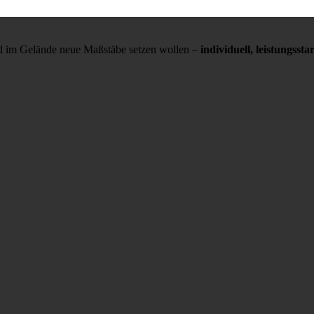
und im Gelände neue Maßstäbe setzen wollen –
individuell, leistungss