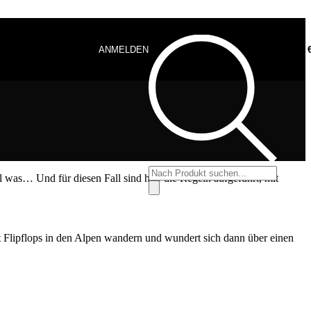
ANMELDEN
0,00
Products
l was… Und für diesen Fall sind hier die Regeln aufgeführt, mit
search
it Flipflops in den Alpen wandern und wundert sich dann über einen