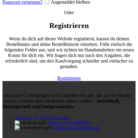
Passwort vergessen?
Angemeldet bleiben
Oder
Registrieren
Wenn du dich auf dieser Website registrierst, kannst du deinen
Bestellstatus und deine Bestellhistorie einsehen. Fülle einfach die
folgenden Felder aus, und wir richten im Handumdrehen ein neues
Konto für dich ein. Wir fragen dich nur nach den Angaben, die
erforderlich sind, um den Kaufvorgang schneller und einfacher zu
gestalten.
Registrieren
entwickelt Carbonfelgen und Laufräder für alle, die auf der Straße
und im Gelände neue Maßstäbe setzen wollen –
individuell,
leistungsstark und kompromisslos.
Dieselstr. 12, 71116 Gärtringen
Telefon: 0176 43951934
E-Mail: info@12eleven.de