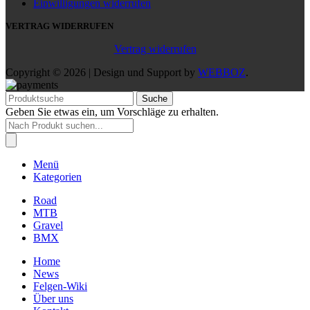
Einwilligungen widerrufen
VERTRAG WIDERRUFEN
Vertrag widerrufen
Copyright © 2026 | Design und Support by
WEBBOZ
.
Suche
Geben Sie etwas ein, um Vorschläge zu erhalten.
Products
search
Menü
Kategorien
Road
MTB
Gravel
BMX
Home
News
Felgen-Wiki
Über uns