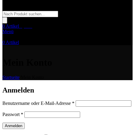
Products
search
0
Artikel
0,00
€
Menü
0
Artikel
Mein Konto
Startseite
/
Mein Konto
Anmelden
Erforderlich
Benutzername oder E-Mail-Adresse
*
Erforderlich
Passwort
*
Anmelden