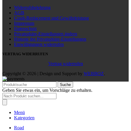
Widerrufsbelehrung
AGB
Crash-Replacement und Gewährleistung
Impressum
Datenschutz
Privatsphäre-Einstellungen ändern
Historie der Privatsphäre-Einstellungen
Einwilligungen widerrufen
VERTRAG WIDERRUFEN
Vertrag widerrufen
Copyright © 2026 | Design und Support by
WEBBOZ
.
Suche
Geben Sie etwas ein, um Vorschläge zu erhalten.
Products
search
Menü
Kategorien
Road