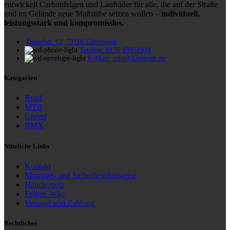
entwickelt Carbonfelgen und Laufräder für alle, die auf der Straße
und im Gelände neue Maßstäbe setzen wollen –
individuell,
leistungsstark und kompromisslos.
Dieselstr. 12, 71116 Gärtringen
Telefon: 0176 43951934
E-Mail: info@12eleven.de
Kategorien
Road
MTB
Gravel
BMX
Nützliche Links
Kontakt
Montage- und Sicherheitshinweise
Händlernetz
Felgen-Wiki
Versand und Zahlung
Rechtliches