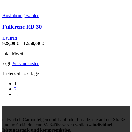
Dieses
Ausführung wählen
Produkt
weist
Fullerene RD 30
mehrere
Varianten
Laufrad
auf.
928,00
€
–
1.550,00
€
Die
Optionen
inkl. MwSt.
können
auf
zzgl.
Versandkosten
der
Produktseite
Lieferzeit:
5-7 Tage
gewählt
1
werden
2
→
entwickelt Carbonfelgen und Laufräder für alle, die auf der Straße
und im Gelände neue Maßstäbe setzen wollen –
individuell,
leistungsstark und kompromisslos.