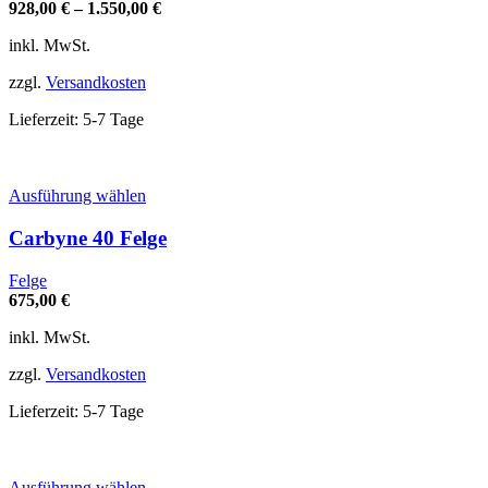
auf.
928,00
€
–
1.550,00
€
Die
Optionen
inkl. MwSt.
können
auf
zzgl.
Versandkosten
der
Produktseite
Lieferzeit:
5-7 Tage
gewählt
werden
Dieses
Ausführung wählen
Produkt
weist
Carbyne 40 Felge
mehrere
Varianten
Felge
auf.
675,00
€
Die
Optionen
inkl. MwSt.
können
auf
zzgl.
Versandkosten
der
Produktseite
Lieferzeit:
5-7 Tage
gewählt
werden
Dieses
Ausführung wählen