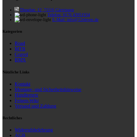
Dieselstr. 12, 71116 Gärtringen
Telefon: 0176 43951934
E-Mail: info@12eleven.de
Kategorien
Road
MTB
Gravel
BMX
Nützliche Links
Kontakt
Montage- und Sicherheitshinweise
Händlernetz
Felgen-Wiki
Versand und Zahlung
Rechtliches
Widerrufsbelehrung
AGB