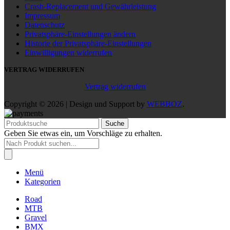
Crash-Replacement und Gewährleistung
Impressum
Datenschutz
Privatsphäre-Einstellungen ändern
Historie der Privatsphäre-Einstellungen
Einwilligungen widerrufen
VERTRAG WIDERRUFEN
Vertrag widerrufen
Copyright © 2026 | Design und Support by
WEBBOZ
.
Suche
Geben Sie etwas ein, um Vorschläge zu erhalten.
Products
search
Menü
Kategorien
Road
MTB
Gravel
BMX