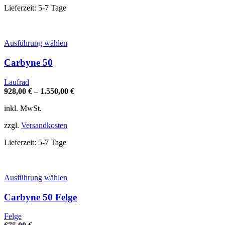
Produktseite
Lieferzeit:
5-7 Tage
gewählt
werden
Dieses
Ausführung wählen
Produkt
weist
Carbyne 50
mehrere
Varianten
Laufrad
auf.
928,00
€
–
1.550,00
€
Die
Optionen
inkl. MwSt.
können
auf
zzgl.
Versandkosten
der
Produktseite
Lieferzeit:
5-7 Tage
gewählt
werden
Dieses
Ausführung wählen
Produkt
weist
Carbyne 50 Felge
mehrere
Varianten
Felge
auf.