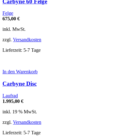
weist
Carbyne 60 Felge
mehrere
Varianten
Felge
auf.
675,00
€
Die
Optionen
inkl. MwSt.
können
auf
zzgl.
Versandkosten
der
Produktseite
Lieferzeit:
5-7 Tage
gewählt
werden
In den Warenkorb
Carbyne Disc
Laufrad
1.995,00
€
inkl. 19 % MwSt.
zzgl.
Versandkosten
Lieferzeit:
5-7 Tage