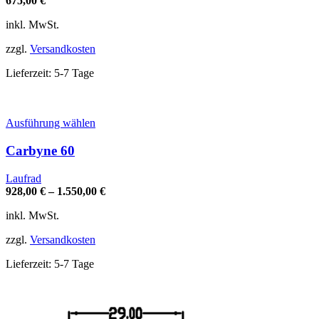
675,00
€
Die
Optionen
inkl. MwSt.
können
auf
zzgl.
Versandkosten
der
Produktseite
Lieferzeit:
5-7 Tage
gewählt
werden
Dieses
Ausführung wählen
Produkt
weist
Carbyne 60
mehrere
Varianten
Laufrad
auf.
928,00
€
–
1.550,00
€
Die
Optionen
inkl. MwSt.
können
auf
zzgl.
Versandkosten
der
Produktseite
Lieferzeit:
5-7 Tage
gewählt
werden