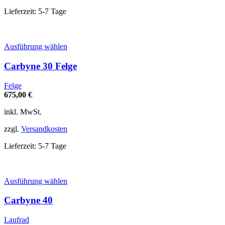
der
Produktseite
Lieferzeit:
5-7 Tage
gewählt
werden
Dieses
Ausführung wählen
Produkt
weist
Carbyne 30 Felge
mehrere
Varianten
Felge
auf.
675,00
€
Die
Optionen
inkl. MwSt.
können
auf
zzgl.
Versandkosten
der
Produktseite
Lieferzeit:
5-7 Tage
gewählt
werden
Dieses
Ausführung wählen
Produkt
weist
Carbyne 40
mehrere
Varianten
Laufrad