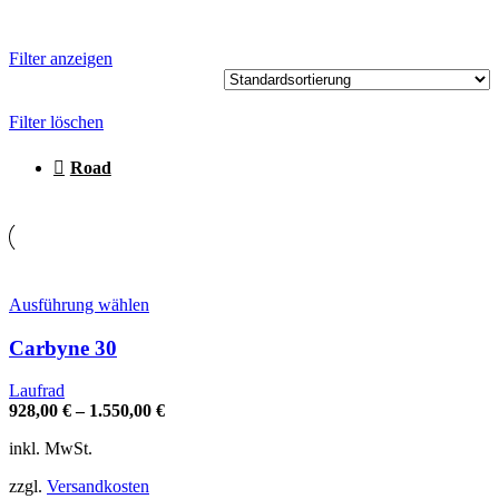
Filter anzeigen
Filter löschen
Road
Dieses
Ausführung wählen
Produkt
weist
Carbyne 30
mehrere
Varianten
Laufrad
auf.
928,00
€
–
1.550,00
€
Die
Optionen
inkl. MwSt.
können
auf
zzgl.
Versandkosten