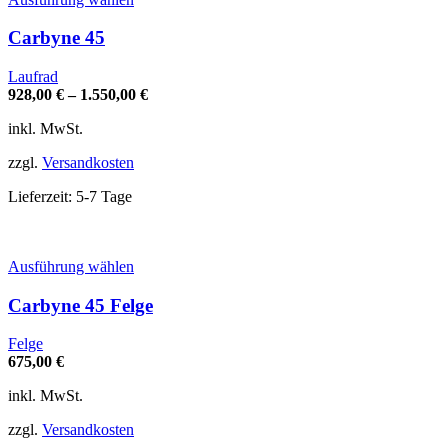
Produkt
weist
Carbyne 45
mehrere
Varianten
Laufrad
auf.
928,00
€
–
1.550,00
€
Die
Optionen
inkl. MwSt.
können
auf
zzgl.
Versandkosten
der
Produktseite
Lieferzeit:
5-7 Tage
gewählt
werden
Dieses
Ausführung wählen
Produkt
weist
Carbyne 45 Felge
mehrere
Varianten
Felge
auf.
675,00
€
Die
Optionen
inkl. MwSt.
können
auf
zzgl.
Versandkosten
der