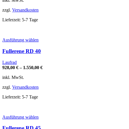
inkl. MwSt.
können
auf
zzgl.
Versandkosten
der
Produktseite
Lieferzeit:
5-7 Tage
gewählt
werden
Dieses
Ausführung wählen
Produkt
weist
Fullerene RD 40
mehrere
Varianten
Laufrad
auf.
928,00
€
–
1.550,00
€
Die
Optionen
inkl. MwSt.
können
auf
zzgl.
Versandkosten
der
Produktseite
Lieferzeit:
5-7 Tage
gewählt
werden
Dieses
Ausführung wählen
Produkt
weist
Fullerene RD 45