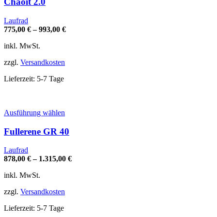
Chaoit 2.0
mehrere
Varianten
Laufrad
auf.
775,00
€
–
993,00
€
Die
Optionen
inkl. MwSt.
können
auf
zzgl.
Versandkosten
der
Produktseite
Lieferzeit:
5-7 Tage
gewählt
werden
Dieses
Ausführung wählen
Produkt
weist
Fullerene GR 40
mehrere
Varianten
Laufrad
auf.
878,00
€
–
1.315,00
€
Die
Optionen
inkl. MwSt.
können
auf
zzgl.
Versandkosten
der
Produktseite
Lieferzeit:
5-7 Tage
gewählt