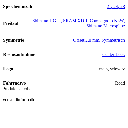
Speichenanzahl
21
,
24
,
28
Shimano HG
,
–
,
SRAM XDR
,
Campagnolo N3W
,
Freilauf
Shimano Microspline
Symmetrie
Offset 2,8 mm
,
Symmetrisch
Bremsaufnahme
Center Lock
Logo
weiß
,
schwarz
Fahrradtyp
Road
Produktsicherheit
Versandinformation