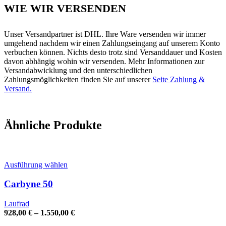
WIE WIR VERSENDEN
Unser Versandpartner ist DHL. Ihre Ware versenden wir immer
umgehend nachdem wir einen Zahlungseingang auf unserem Konto
verbuchen können. Nichts desto trotz sind Versanddauer und Kosten
davon abhängig wohin wir versenden. Mehr Informationen zur
Versandabwicklung und den unterschiedlichen
Zahlungsmöglichkeiten finden Sie auf unserer
Seite Zahlung &
Versand.
Ähnliche Produkte
Dieses
Ausführung wählen
Produkt
weist
Carbyne 50
mehrere
Varianten
Laufrad
auf.
928,00
€
–
1.550,00
€
Die