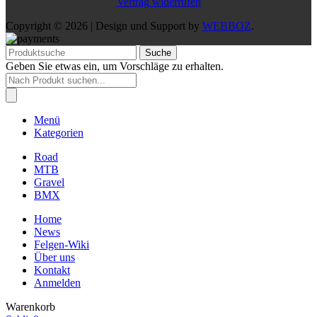
Vertrag widerrufen
Copyright © 2026 | Design und Support by
WEBBOZ
.
Suche
Geben Sie etwas ein, um Vorschläge zu erhalten.
Products
search
Menü
Kategorien
Road
MTB
Gravel
BMX
Home
News
Felgen-Wiki
Über uns
Kontakt
Anmelden
Warenkorb