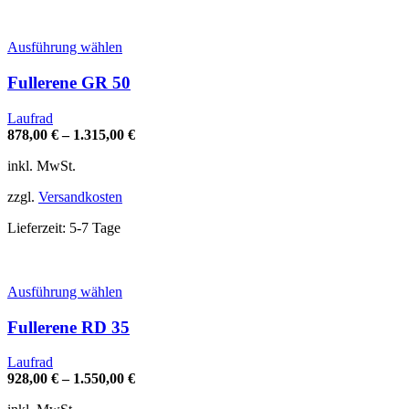
werden
Dieses
Ausführung wählen
Produkt
weist
Fullerene GR 50
mehrere
Varianten
Laufrad
auf.
878,00
€
–
1.315,00
€
Die
Optionen
inkl. MwSt.
können
auf
zzgl.
Versandkosten
der
Produktseite
Lieferzeit:
5-7 Tage
gewählt
werden
Dieses
Ausführung wählen
Produkt
weist
Fullerene RD 35
mehrere
Varianten
Laufrad
auf.
928,00
€
–
1.550,00
€
Die
Optionen