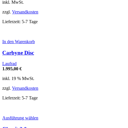
Optionen
inkl. MwSt.
können
auf
zzgl.
Versandkosten
der
Produktseite
Lieferzeit:
5-7 Tage
gewählt
werden
In den Warenkorb
Carbyne Disc
Laufrad
1.995,00
€
inkl. 19 % MwSt.
zzgl.
Versandkosten
Lieferzeit:
5-7 Tage
Dieses
Ausführung wählen
Produkt
weist