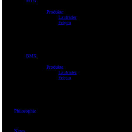
MTB
Produkte
Laufräder
Felgen
BMX
Produkte
Laufräder
Felgen
Philosophie
News