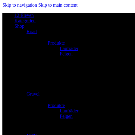
Skip to navigation
Skip to main content
12 Eleven
Kategorien
Shop
Road
Produkte
Laufräder
Felgen
Gravel
Produkte
Laufräder
Felgen