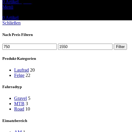
0
Artikel
0,00
€
Menü
0
Artikel
Schließen
Nach Preis Filtern
Min.
Max.
Filter
Preis
Preis
Produkt-Kategorien
Laufrad
20
Felge
22
Fahrradtyp
Gravel
5
MTB
3
Road
10
Einsatzbereich