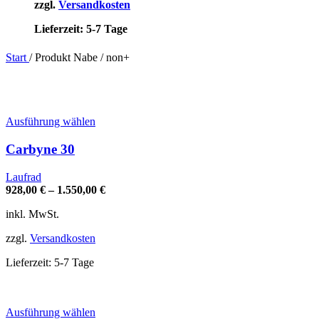
zzgl.
Versandkosten
Lieferzeit:
5-7 Tage
Start
/
Produkt Nabe
/
non+
Dieses
Ausführung wählen
Produkt
weist
Carbyne 30
mehrere
Varianten
Laufrad
auf.
928,00
€
–
1.550,00
€
Die
Optionen
inkl. MwSt.
können
auf
zzgl.
Versandkosten
der
Produktseite
Lieferzeit:
5-7 Tage
gewählt
werden
Dieses
Ausführung wählen