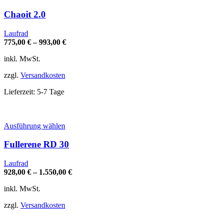
Produkt
weist
Chaoit 2.0
mehrere
Varianten
Laufrad
auf.
775,00
€
–
993,00
€
Die
Optionen
inkl. MwSt.
können
auf
zzgl.
Versandkosten
der
Produktseite
Lieferzeit:
5-7 Tage
gewählt
werden
Dieses
Ausführung wählen
Produkt
weist
Fullerene RD 30
mehrere
Varianten
Laufrad
auf.
928,00
€
–
1.550,00
€
Die
Optionen
inkl. MwSt.
können
auf
zzgl.
Versandkosten
der