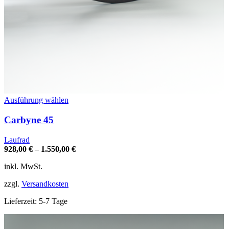
Dieses
Ausführung wählen
Produkt
weist
Carbyne 45
mehrere
Varianten
Laufrad
auf.
928,00
€
–
1.550,00
€
Die
Optionen
inkl. MwSt.
können
auf
zzgl.
Versandkosten
der
Produktseite
Lieferzeit:
5-7 Tage
gewählt
werden