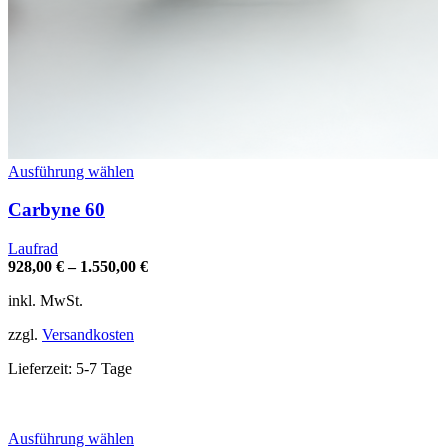
Dieses
Ausführung wählen
Produkt
weist
Carbyne 60
mehrere
Varianten
Laufrad
auf.
928,00
€
–
1.550,00
€
Die
Optionen
inkl. MwSt.
können
auf
zzgl.
Versandkosten
der
Produktseite
Lieferzeit:
5-7 Tage
gewählt
werden
Dieses
Ausführung wählen