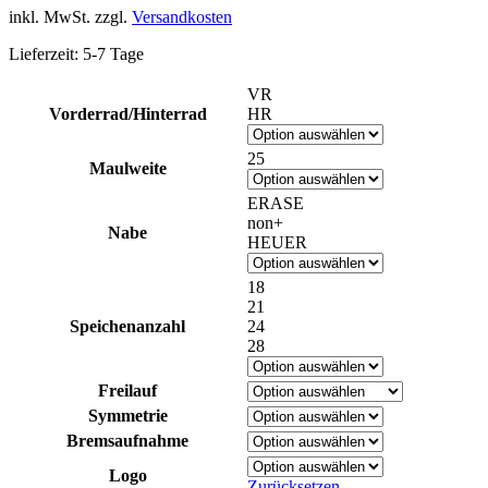
inkl. MwSt.
zzgl.
Versandkosten
Lieferzeit:
5-7 Tage
VR
Vorderrad/Hinterrad
HR
25
Maulweite
ERASE
non+
Nabe
HEUER
18
21
Speichenanzahl
24
28
Freilauf
Symmetrie
Bremsaufnahme
Logo
Zurücksetzen