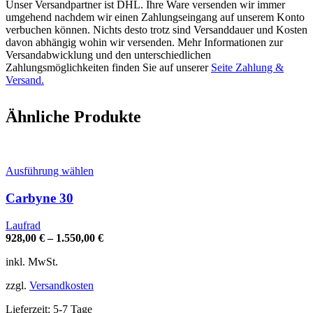
Unser Versandpartner ist DHL. Ihre Ware versenden wir immer
umgehend nachdem wir einen Zahlungseingang auf unserem Konto
verbuchen können. Nichts desto trotz sind Versanddauer und Kosten
davon abhängig wohin wir versenden. Mehr Informationen zur
Versandabwicklung und den unterschiedlichen
Zahlungsmöglichkeiten finden Sie auf unserer
Seite Zahlung &
Versand.
Ähnliche Produkte
Dieses
Ausführung wählen
Produkt
weist
Carbyne 30
mehrere
Varianten
Laufrad
auf.
928,00
€
–
1.550,00
€
Die
Optionen
inkl. MwSt.
können
auf
zzgl.
Versandkosten
der
Produktseite
Lieferzeit:
5-7 Tage