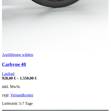
Dieses
Ausführung wählen
Produkt
weist
Carbyne 40
mehrere
Varianten
Laufrad
auf.
928,00
€
–
1.550,00
€
Die
Optionen
inkl. MwSt.
können
auf
zzgl.
Versandkosten
der
Produktseite
Lieferzeit:
5-7 Tage
gewählt