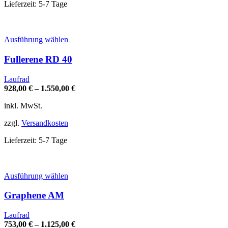
Produktseite
Lieferzeit:
5-7 Tage
gewählt
werden
Dieses
Ausführung wählen
Produkt
weist
Fullerene RD 40
mehrere
Varianten
Laufrad
auf.
928,00
€
–
1.550,00
€
Die
Optionen
inkl. MwSt.
können
auf
zzgl.
Versandkosten
der
Produktseite
Lieferzeit:
5-7 Tage
gewählt
werden
Dieses
Ausführung wählen
Produkt
weist
Graphene AM
mehrere
Varianten
Laufrad
auf.
753,00
€
–
1.125,00
€