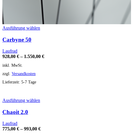
Dieses
Ausführung wählen
Produkt
weist
Carbyne 50
mehrere
Varianten
Laufrad
auf.
928,00
€
–
1.550,00
€
Die
inkl. MwSt.
Optionen
können
zzgl.
Versandkosten
auf
der
Lieferzeit:
5-7 Tage
Produktseite
gewählt
werden
Dieses
Ausführung wählen
Produkt
weist
Chaoit 2.0
mehrere
Varianten
Laufrad
auf.
775,00
€
–
993,00
€
Die