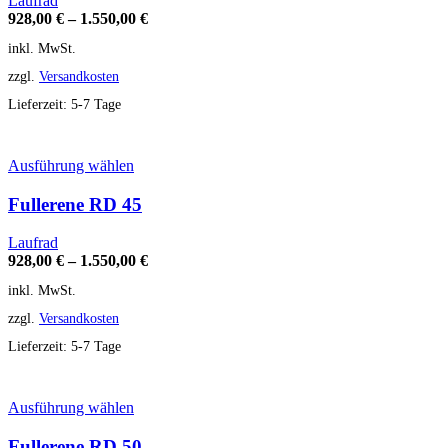
Laufrad
auf.
928,00
€
–
1.550,00
€
Die
inkl. MwSt.
Optionen
können
zzgl.
Versandkosten
auf
der
Lieferzeit:
5-7 Tage
Produktseite
gewählt
werden
Dieses
Ausführung wählen
Produkt
weist
Fullerene RD 45
mehrere
Varianten
Laufrad
auf.
928,00
€
–
1.550,00
€
Die
inkl. MwSt.
Optionen
können
zzgl.
Versandkosten
auf
der
Lieferzeit:
5-7 Tage
Produktseite
gewählt
werden
Dieses
Ausführung wählen
Produkt
weist
Fullerene RD 50