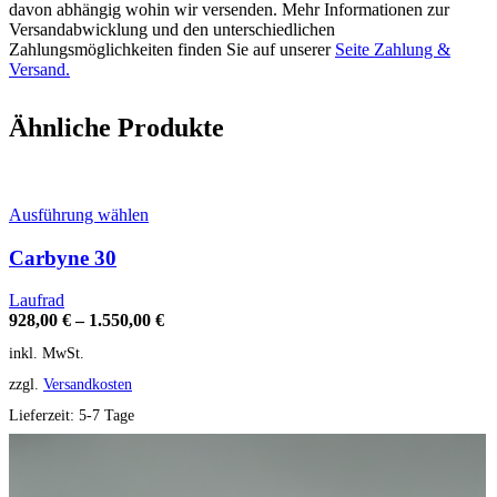
davon abhängig wohin wir versenden. Mehr Informationen zur
Versandabwicklung und den unterschiedlichen
Zahlungsmöglichkeiten finden Sie auf unserer
Seite Zahlung &
Versand.
Ähnliche Produkte
Dieses
Ausführung wählen
Produkt
weist
Carbyne 30
mehrere
Varianten
Laufrad
auf.
928,00
€
–
1.550,00
€
Die
inkl. MwSt.
Optionen
können
zzgl.
Versandkosten
auf
der
Lieferzeit:
5-7 Tage
Produktseite
gewählt
werden