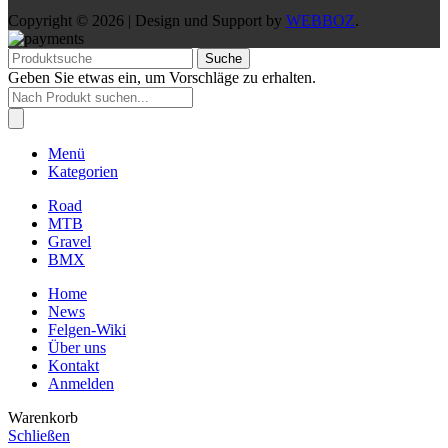
Copyright © 2026 | Design und Support by
WEBBOZ
.
Suche
Geben Sie etwas ein, um Vorschläge zu erhalten.
Products
search
Menü
Kategorien
Road
MTB
Gravel
BMX
Home
News
Felgen-Wiki
Über uns
Kontakt
Anmelden
Warenkorb
Schließen