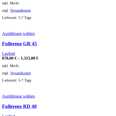
inkl. MwSt.
Optionen
können
zzgl.
Versandkosten
auf
der
Lieferzeit:
5-7 Tage
Produktseite
gewählt
werden
Dieses
Ausführung wählen
Produkt
weist
Fullerene GR 45
mehrere
Varianten
Laufrad
auf.
878,00
€
–
1.315,00
€
Die
inkl. MwSt.
Optionen
können
zzgl.
Versandkosten
auf
der
Lieferzeit:
5-7 Tage
Produktseite
gewählt
werden
Dieses
Ausführung wählen
Produkt
weist
Fullerene RD 40
mehrere
Varianten