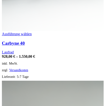
Dieses
Ausführung wählen
Produkt
weist
Carbyne 40
mehrere
Varianten
Laufrad
auf.
928,00
€
–
1.550,00
€
Die
inkl. MwSt.
Optionen
können
zzgl.
Versandkosten
auf
der
Lieferzeit:
5-7 Tage
Produktseite
gewählt
werden