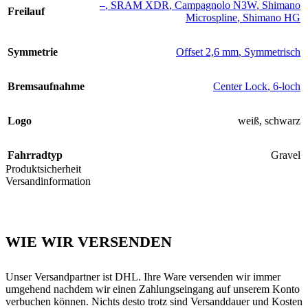
–
,
SRAM XDR
,
Campagnolo N3W
,
Shimano
Freilauf
Microspline
,
Shimano HG
Symmetrie
Offset 2,6 mm
,
Symmetrisch
Bremsaufnahme
Center Lock
,
6-loch
Logo
weiß
,
schwarz
Fahrradtyp
Gravel
Produktsicherheit
Versandinformation
WIE WIR VERSENDEN
Unser Versandpartner ist DHL. Ihre Ware versenden wir immer
umgehend nachdem wir einen Zahlungseingang auf unserem Konto
verbuchen können. Nichts desto trotz sind Versanddauer und Kosten