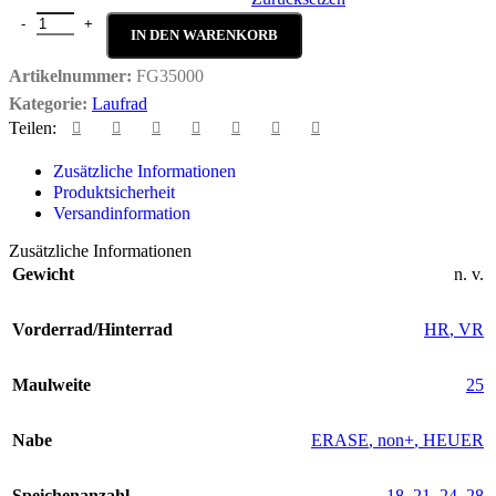
Fullerene GR 35 Menge
IN DEN WARENKORB
Artikelnummer:
FG35000
Kategorie:
Laufrad
Teilen:
Zusätzliche Informationen
Produktsicherheit
Versandinformation
Zusätzliche Informationen
Gewicht
n. v.
Vorderrad/Hinterrad
HR
,
VR
Maulweite
25
Nabe
ERASE
,
non+
,
HEUER
Speichenanzahl
18
,
21
,
24
,
28