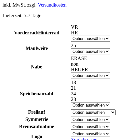
inkl. MwSt.
zzgl.
Versandkosten
Lieferzeit:
5-7 Tage
VR
Vorderrad/Hinterrad
HR
25
Maulweite
ERASE
non+
Nabe
HEUER
18
21
Speichenanzahl
24
28
Freilauf
Symmetrie
Bremsaufnahme
Logo
Zurücksetzen