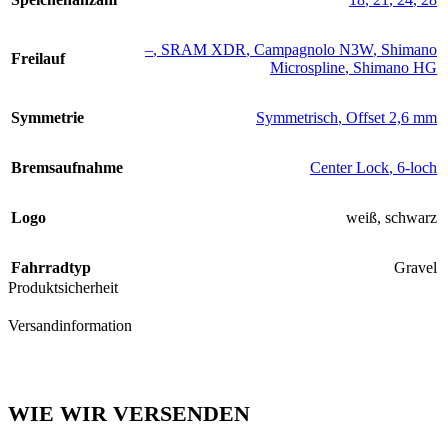
–
,
SRAM XDR
,
Campagnolo N3W
,
Shimano
Freilauf
Microspline
,
Shimano HG
Symmetrie
Symmetrisch
,
Offset 2,6 mm
Bremsaufnahme
Center Lock
,
6-loch
Logo
weiß
,
schwarz
Fahrradtyp
Gravel
Produktsicherheit
Versandinformation
WIE WIR VERSENDEN