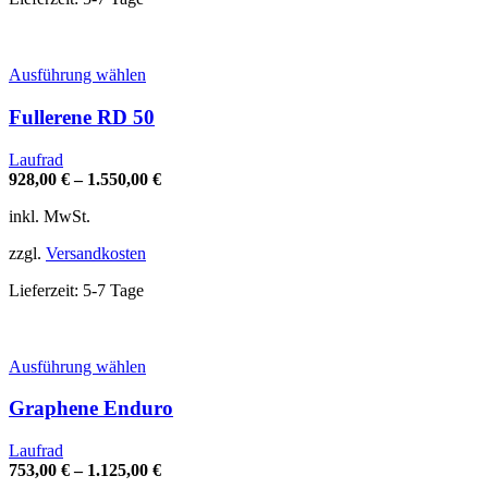
gewählt
werden
Dieses
Ausführung wählen
Produkt
weist
Fullerene RD 50
mehrere
Varianten
Laufrad
auf.
928,00
€
–
1.550,00
€
Die
Optionen
inkl. MwSt.
können
auf
zzgl.
Versandkosten
der
Produktseite
Lieferzeit:
5-7 Tage
gewählt
werden
Dieses
Ausführung wählen
Produkt
weist
Graphene Enduro
mehrere
Varianten
Laufrad
auf.
753,00
€
–
1.125,00
€
Die