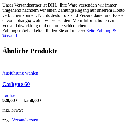
Unser Versandpartner ist DHL. Ihre Ware versenden wir immer
umgehend nachdem wir einen Zahlungseingang auf unserem Konto
verbuchen können. Nichts desto trotz sind Versanddauer und Kosten
davon abhängig wohin wir versenden. Mehr Informationen zur
Versandabwicklung und den unterschiedlichen
Zahlungsmöglichkeiten finden Sie auf unserer
Seite Zahlung &
Versand.
Ähnliche Produkte
Dieses
Ausführung wählen
Produkt
weist
Carbyne 60
mehrere
Varianten
Laufrad
auf.
928,00
€
–
1.550,00
€
Die
Optionen
inkl. MwSt.
können
auf
zzgl.
Versandkosten
der