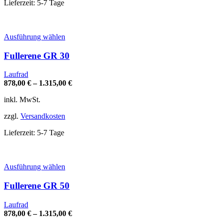
Produktseite
Lieferzeit:
5-7 Tage
gewählt
werden
Dieses
Ausführung wählen
Produkt
weist
Fullerene GR 30
mehrere
Varianten
Laufrad
auf.
878,00
€
–
1.315,00
€
Die
Optionen
inkl. MwSt.
können
auf
zzgl.
Versandkosten
der
Produktseite
Lieferzeit:
5-7 Tage
gewählt
werden
Dieses
Ausführung wählen
Produkt
weist
Fullerene GR 50
mehrere
Varianten
Laufrad
auf.
878,00
€
–
1.315,00
€