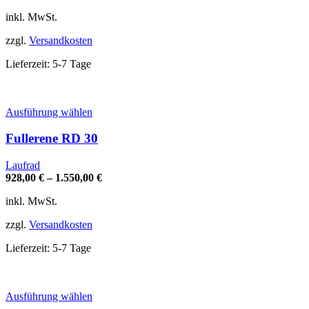
Die
Optionen
inkl. MwSt.
können
auf
zzgl.
Versandkosten
der
Produktseite
Lieferzeit:
5-7 Tage
gewählt
werden
Dieses
Ausführung wählen
Produkt
weist
Fullerene RD 30
mehrere
Varianten
Laufrad
auf.
928,00
€
–
1.550,00
€
Die
Optionen
inkl. MwSt.
können
auf
zzgl.
Versandkosten
der
Produktseite
Lieferzeit:
5-7 Tage
gewählt
werden
Dieses
Ausführung wählen
Produkt