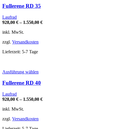
weist
Fullerene RD 35
mehrere
Varianten
Laufrad
auf.
928,00
€
–
1.550,00
€
Die
Optionen
inkl. MwSt.
können
auf
zzgl.
Versandkosten
der
Produktseite
Lieferzeit:
5-7 Tage
gewählt
werden
Dieses
Ausführung wählen
Produkt
weist
Fullerene RD 40
mehrere
Varianten
Laufrad
auf.
928,00
€
–
1.550,00
€
Die
Optionen
inkl. MwSt.
können
auf
zzgl.
Versandkosten
der
Produktseite
Lieferzeit:
5-7 Tage