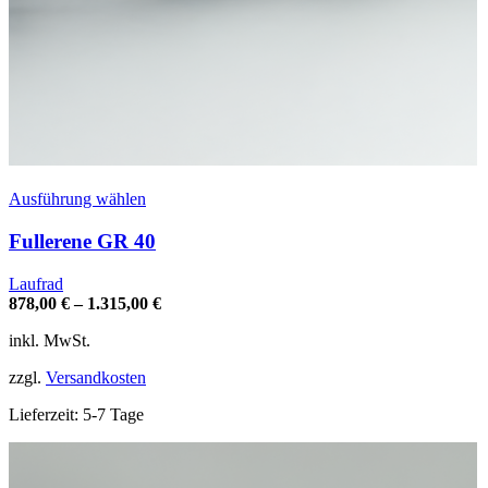
Dieses
Ausführung wählen
Produkt
weist
Fullerene GR 40
mehrere
Varianten
Laufrad
auf.
878,00
€
–
1.315,00
€
Die
Optionen
inkl. MwSt.
können
auf
zzgl.
Versandkosten
der
Produktseite
Lieferzeit:
5-7 Tage
gewählt
werden