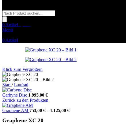
Products
search
0
Artikel
0,00
€
Menü
0
Artikel
Klick zum Vergrößern
Start
/
Laufrad
Carbyne Disc
1.995,00
€
Zurück zu den Produkten
Graphene AM
753,00
€
–
1.125,00
€
Graphene XC 20