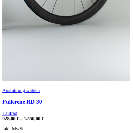
Dieses
Ausführung wählen
Produkt
weist
Fullerene RD 30
mehrere
Varianten
Laufrad
auf.
928,00
€
–
1.550,00
€
Die
Optionen
inkl. MwSt.
können