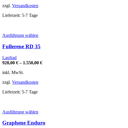
auf
zzgl.
Versandkosten
der
Produktseite
Lieferzeit:
5-7 Tage
gewählt
werden
Dieses
Ausführung wählen
Produkt
weist
Fullerene RD 35
mehrere
Varianten
Laufrad
auf.
928,00
€
–
1.550,00
€
Die
Optionen
inkl. MwSt.
können
auf
zzgl.
Versandkosten
der
Produktseite
Lieferzeit:
5-7 Tage
gewählt
werden
Dieses
Ausführung wählen
Produkt
weist
Graphene Enduro
mehrere