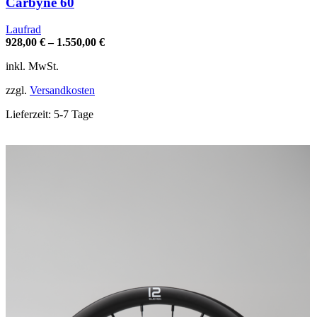
Carbyne 60
mehrere
Varianten
Laufrad
auf.
928,00
€
–
1.550,00
€
Die
Optionen
inkl. MwSt.
können
auf
zzgl.
Versandkosten
der
Produktseite
Lieferzeit:
5-7 Tage
gewählt
werden