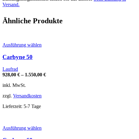
Versand.
Ähnliche Produkte
Dieses
Ausführung wählen
Produkt
weist
Carbyne 50
mehrere
Varianten
Laufrad
auf.
928,00
€
–
1.550,00
€
Die
Optionen
inkl. MwSt.
können
auf
zzgl.
Versandkosten
der
Produktseite
Lieferzeit:
5-7 Tage
gewählt
werden
Dieses
Ausführung wählen
Produkt
weist