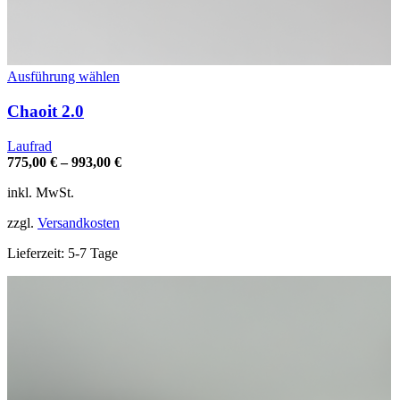
Dieses
Ausführung wählen
Produkt
weist
Chaoit 2.0
mehrere
Varianten
Laufrad
auf.
775,00
€
–
993,00
€
Die
Optionen
inkl. MwSt.
können
auf
zzgl.
Versandkosten
der
Produktseite
Lieferzeit:
5-7 Tage
gewählt
werden