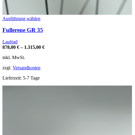
Dieses
Ausführung wählen
Produkt
weist
Fullerene GR 35
mehrere
Varianten
Laufrad
auf.
878,00
€
–
1.315,00
€
Die
Optionen
inkl. MwSt.
können
auf
zzgl.
Versandkosten
der
Produktseite
Lieferzeit:
5-7 Tage
gewählt
werden