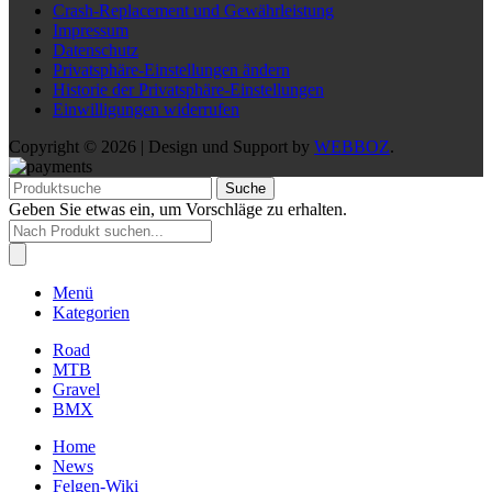
Crash-Replacement und Gewährleistung
Impressum
Datenschutz
Privatsphäre-Einstellungen ändern
Historie der Privatsphäre-Einstellungen
Einwilligungen widerrufen
Copyright © 2026 | Design und Support by
WEBBOZ
.
Suche
Geben Sie etwas ein, um Vorschläge zu erhalten.
Products
search
Menü
Kategorien
Road
MTB
Gravel
BMX
Home
News
Felgen-Wiki