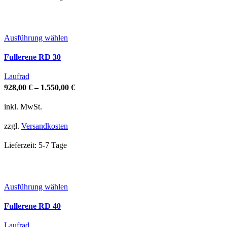
Produktseite
gewählt
werden
Dieses
Ausführung wählen
Produkt
Fullerene RD 30
weist
mehrere
Laufrad
Varianten
928,00
€
–
1.550,00
€
auf.
Die
inkl. MwSt.
Optionen
zzgl.
Versandkosten
können
auf
Lieferzeit:
5-7 Tage
der
Produktseite
gewählt
werden
Dieses
Ausführung wählen
Produkt
Fullerene RD 40
weist
mehrere
Laufrad