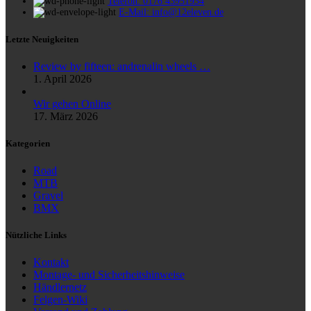
Telefon: 0176 43951934
E-Mail: info@12eleven.de
Letzte Neuigkeiten
Review by fifteen: andrenalin wheels …
1. April 2026
Wir gehen Online
17. März 2026
Kategorien
Road
MTB
Gravel
BMX
Nützliche Links
Kontakt
Montage- und Sicherheitshinweise
Händlernetz
Felgen-Wiki