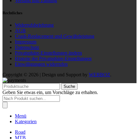
Versand und Zahlung
Rechtliches
Widerrufsbelehrung
AGB
Crash-Replacement und Gewährleistung
Impressum
Datenschutz
Privatsphäre-Einstellungen ändern
Historie der Privatsphäre-Einstellungen
Einwilligungen widerrufen
Copyright © 2026 | Design und Support by
WEBBOZ
.
Suche
Geben Sie etwas ein, um Vorschläge zu erhalten.
Products
search
Menü
Kategorien
Road
MTB