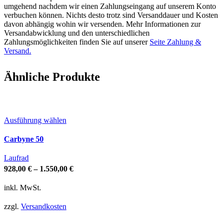
umgehend nachdem wir einen Zahlungseingang auf unserem Konto
verbuchen können. Nichts desto trotz sind Versanddauer und Kosten
davon abhängig wohin wir versenden. Mehr Informationen zur
Versandabwicklung und den unterschiedlichen
Zahlungsmöglichkeiten finden Sie auf unserer
Seite Zahlung &
Versand.
Ähnliche Produkte
Dieses
Ausführung wählen
Produkt
Carbyne 50
weist
mehrere
Laufrad
Varianten
928,00
€
–
1.550,00
€
auf.
Die
inkl. MwSt.
Optionen
zzgl.
Versandkosten
können
auf