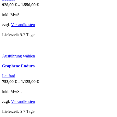
Varianten
928,00
€
–
1.550,00
€
auf.
Die
inkl. MwSt.
Optionen
zzgl.
Versandkosten
können
auf
Lieferzeit:
5-7 Tage
der
Produktseite
gewählt
werden
Dieses
Ausführung wählen
Produkt
Graphene Enduro
weist
mehrere
Laufrad
Varianten
753,00
€
–
1.125,00
€
auf.
Die
inkl. MwSt.
Optionen
zzgl.
Versandkosten
können
auf
Lieferzeit:
5-7 Tage
der