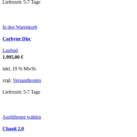
Lieferzeit:
5-7 Tage
der
Produktseite
gewählt
werden
In den Warenkorb
Carbyne Disc
Laufrad
1.995,00
€
inkl. 19 % MwSt.
zzgl.
Versandkosten
Lieferzeit:
5-7 Tage
Dieses
Ausführung wählen
Produkt
Chaoit 2.0
weist
mehrere