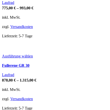
Laufrad
Varianten
775,00
€
–
993,00
€
auf.
Die
inkl. MwSt.
Optionen
zzgl.
Versandkosten
können
auf
Lieferzeit:
5-7 Tage
der
Produktseite
gewählt
werden
Dieses
Ausführung wählen
Produkt
Fullerene GR 30
weist
mehrere
Laufrad
Varianten
878,00
€
–
1.315,00
€
auf.
Die
inkl. MwSt.
Optionen
zzgl.
Versandkosten
können
auf
Lieferzeit:
5-7 Tage
der