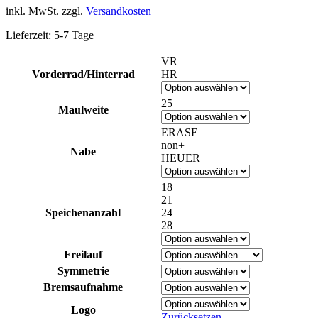
inkl. MwSt.
zzgl.
Versandkosten
Lieferzeit:
5-7 Tage
VR
Vorderrad/Hinterrad
HR
25
Maulweite
ERASE
non+
Nabe
HEUER
18
21
Speichenanzahl
24
28
Freilauf
Symmetrie
Bremsaufnahme
Logo
Zurücksetzen