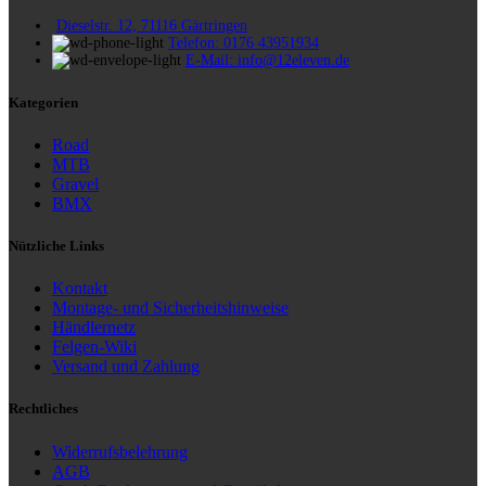
Dieselstr. 12, 71116 Gärtringen
Telefon: 0176 43951934
E-Mail: info@12eleven.de
Kategorien
Road
MTB
Gravel
BMX
Nützliche Links
Kontakt
Montage- und Sicherheitshinweise
Händlernetz
Felgen-Wiki
Versand und Zahlung
Rechtliches
Widerrufsbelehrung
AGB