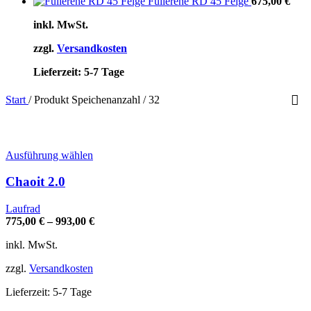
Fullerene RD 45 Felge
675,00
€
inkl. MwSt.
zzgl.
Versandkosten
Lieferzeit:
5-7 Tage
Start
/
Produkt Speichenanzahl
/
32
Dieses
Ausführung wählen
Produkt
weist
Chaoit 2.0
mehrere
Varianten
Laufrad
auf.
775,00
€
–
993,00
€
Die
Optionen
inkl. MwSt.
können
auf
zzgl.
Versandkosten
der
Produktseite
Lieferzeit:
5-7 Tage
gewählt