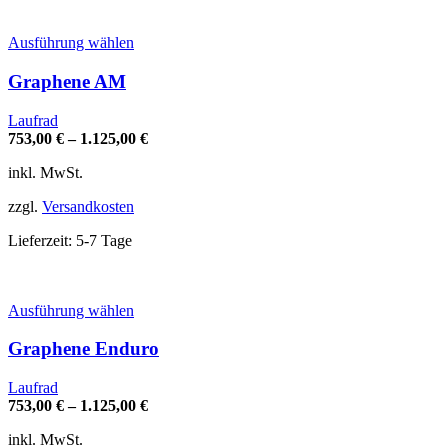
werden
Dieses
Ausführung wählen
Produkt
weist
Graphene AM
mehrere
Varianten
Laufrad
auf.
753,00
€
–
1.125,00
€
Die
Optionen
inkl. MwSt.
können
auf
zzgl.
Versandkosten
der
Produktseite
Lieferzeit:
5-7 Tage
gewählt
werden
Dieses
Ausführung wählen
Produkt
weist
Graphene Enduro
mehrere
Varianten
Laufrad
auf.
753,00
€
–
1.125,00
€
Die
Optionen
inkl. MwSt.