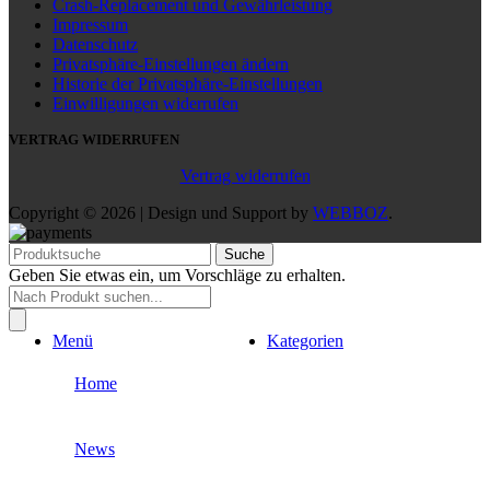
Crash-Replacement und Gewährleistung
Impressum
Datenschutz
Privatsphäre-Einstellungen ändern
Historie der Privatsphäre-Einstellungen
Einwilligungen widerrufen
VERTRAG WIDERRUFEN
Vertrag widerrufen
Copyright © 2026 | Design und Support by
WEBBOZ
.
Suche
Geben Sie etwas ein, um Vorschläge zu erhalten.
Products
search
Menü
Kategorien
Home
News