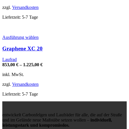
können
auf
zzgl.
Versandkosten
der
Produktseite
Lieferzeit:
5-7 Tage
gewählt
werden
Dieses
Ausführung wählen
Produkt
weist
Graphene XC 20
mehrere
Varianten
Laufrad
auf.
853,00
€
–
1.225,00
€
Die
Optionen
inkl. MwSt.
können
auf
zzgl.
Versandkosten
der
Produktseite
Lieferzeit:
5-7 Tage
gewählt
werden
entwickelt Carbonfelgen und Laufräder für alle, die auf der Straße
und im Gelände neue Maßstäbe setzen wollen –
individuell,
leistungsstark und kompromisslos.