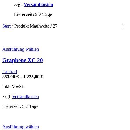
zzgl.
Versandkosten
Lieferzeit:
5-7 Tage
Start
/
Produkt Maulweite
/
27
Dieses
Ausführung wählen
Produkt
weist
Graphene XC 20
mehrere
Varianten
Laufrad
auf.
853,00
€
–
1.225,00
€
Die
Optionen
inkl. MwSt.
können
auf
zzgl.
Versandkosten
der
Produktseite
Lieferzeit:
5-7 Tage
gewählt
werden
Dieses
Ausführung wählen