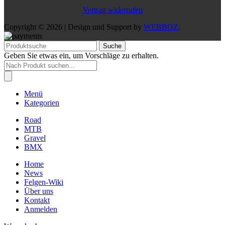
Vertrag widerrufen
Copyright © 2026 | Design und Support by
WEBBOZ
.
Suche
Geben Sie etwas ein, um Vorschläge zu erhalten.
Products
search
Menü
Kategorien
Road
MTB
Gravel
BMX
Home
News
Felgen-Wiki
Über uns
Kontakt
Anmelden