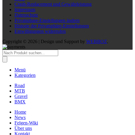
Crash-Replacement und Gewährleistung
Impressum
Datenschutz
Privatsphäre-Einstellungen ändern
Historie der Privatsphäre-Einstellungen
Einwilligungen widerrufen
Copyright © 2026 | Design und Support by
WEBBOZ
.
Products
search
Menü
Kategorien
Road
MTB
Gravel
BMX
Home
News
Felgen-Wiki
Über uns
Kontakt