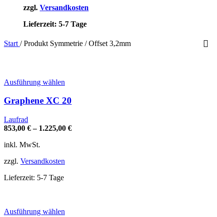
zzgl.
Versandkosten
Lieferzeit:
5-7 Tage
Start
/
Produkt Symmetrie
/
Offset 3,2mm
Dieses
Ausführung wählen
Produkt
weist
Graphene XC 20
mehrere
Varianten
Laufrad
auf.
853,00
€
–
1.225,00
€
Die
Optionen
inkl. MwSt.
können
auf
zzgl.
Versandkosten
der
Produktseite
Lieferzeit:
5-7 Tage
gewählt
werden
Dieses
Ausführung wählen