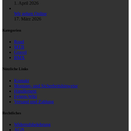
1. April 2026
Wir gehen Online
17. März 2026
Kategorien
Road
MTB
Gravel
BMX
Nützliche Links
Kontakt
Montage- und Sicherheitshinweise
Händlernetz
Felgen-Wiki
Versand und Zahlung
Rechtliches
Widerrufsbelehrung
AGB