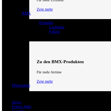
Für mehr Effizienz
Zeig mehr
BMX
Produkte
Laufräder
Felgen
Zu den BMX-Produkten
Für mehr Airtime
Zeig mehr
Philosophie
News
Felgen-Wiki