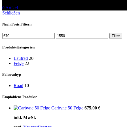
0
Artikel
Schließen
Nach Preis Filtern
Min.
Max.
Filter
Preis
Preis
Produkt-Kategorien
Laufrad
20
Felge
22
Fahrradtyp
Road
10
Empfohlene Produkte
Carbyne 50 Felge
675,00
€
inkl. MwSt.