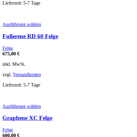
Produktseite
Lieferzeit:
5-7 Tage
gewählt
werden
Dieses
Ausführung wählen
Produkt
weist
Fullerene RD 60 Felge
mehrere
Varianten
Felge
auf.
675,00
€
Die
Optionen
inkl. MwSt.
können
auf
zzgl.
Versandkosten
der
Produktseite
Lieferzeit:
5-7 Tage
gewählt
werden
Dieses
Ausführung wählen
Produkt
weist
Graphene XC Felge
mehrere
Varianten
Felge
auf.
600,00
€