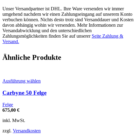
Unser Versandpartner ist DHL. Ihre Ware versenden wir immer
umgehend nachdem wir einen Zahlungseingang auf unserem Konto
verbuchen können. Nichts desto trotz sind Versanddauer und Kosten
davon abhängig wohin wir versenden. Mehr Informationen zur
Versandabwicklung und den unterschiedlichen
Zahlungsmöglichkeiten finden Sie auf unserer
Seite Zahlung &
Versand.
Ähnliche Produkte
Dieses
Ausführung wählen
Produkt
weist
Carbyne 50 Felge
mehrere
Varianten
Felge
auf.
675,00
€
Die
Optionen
inkl. MwSt.
können
auf
zzgl.
Versandkosten
der