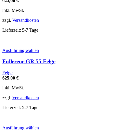
625,00
€
Die
Optionen
inkl. MwSt.
können
auf
zzgl.
Versandkosten
der
Produktseite
Lieferzeit:
5-7 Tage
gewählt
werden
Dieses
Ausführung wählen
Produkt
weist
Fullerene GR 55 Felge
mehrere
Varianten
Felge
auf.
625,00
€
Die
Optionen
inkl. MwSt.
können
auf
zzgl.
Versandkosten
der
Produktseite
Lieferzeit:
5-7 Tage
gewählt
werden
Dieses
Ausführung wählen