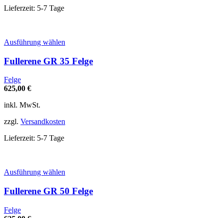
Produktseite
Lieferzeit:
5-7 Tage
gewählt
werden
Dieses
Ausführung wählen
Produkt
weist
Fullerene GR 35 Felge
mehrere
Varianten
Felge
auf.
625,00
€
Die
Optionen
inkl. MwSt.
können
auf
zzgl.
Versandkosten
der
Produktseite
Lieferzeit:
5-7 Tage
gewählt
werden
Dieses
Ausführung wählen
Produkt
weist
Fullerene GR 50 Felge
mehrere
Varianten
Felge
auf.