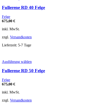
Produkt
weist
Fullerene RD 40 Felge
mehrere
Varianten
Felge
auf.
675,00
€
Die
Optionen
inkl. MwSt.
können
auf
zzgl.
Versandkosten
der
Produktseite
Lieferzeit:
5-7 Tage
gewählt
werden
Dieses
Ausführung wählen
Produkt
weist
Fullerene RD 50 Felge
mehrere
Varianten
Felge
auf.
675,00
€
Die
Optionen
inkl. MwSt.
können
auf
zzgl.
Versandkosten
der