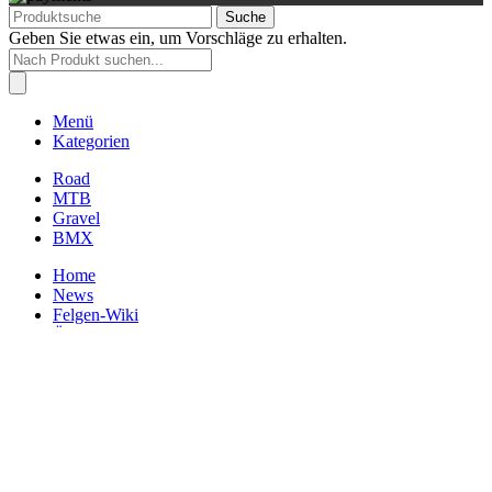
Suche
Geben Sie etwas ein, um Vorschläge zu erhalten.
Products
search
Menü
Kategorien
Road
MTB
Gravel
BMX
Home
News
Felgen-Wiki
Über uns
Kontakt
Anmelden
Warenkorb
Schließen