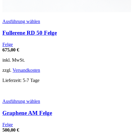
Dieses
Ausführung wählen
Produkt
weist
Fullerene RD 50 Felge
mehrere
Varianten
Felge
auf.
675,00
€
Die
Optionen
inkl. MwSt.
können
auf
zzgl.
Versandkosten
der
Produktseite
Lieferzeit:
5-7 Tage
gewählt
werden
Dieses
Ausführung wählen
Produkt
weist
Graphene AM Felge
mehrere
Varianten
Felge
auf.
500,00
€
Die