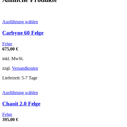
Dieses
Ausführung wählen
Produkt
weist
Carbyne 60 Felge
mehrere
Varianten
Felge
auf.
675,00
€
Die
Optionen
inkl. MwSt.
können
auf
zzgl.
Versandkosten
der
Produktseite
Lieferzeit:
5-7 Tage
gewählt
werden
Dieses
Ausführung wählen
Produkt
weist
Chaoit 2.0 Felge
mehrere
Varianten
Felge
auf.
395,00
€
Die