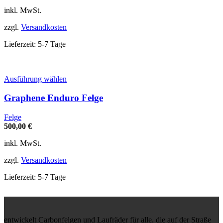
Optionen
inkl. MwSt.
können
auf
zzgl.
Versandkosten
der
Produktseite
Lieferzeit:
5-7 Tage
gewählt
werden
Dieses
Ausführung wählen
Produkt
weist
Graphene Enduro Felge
mehrere
Varianten
Felge
auf.
500,00
€
Die
Optionen
inkl. MwSt.
können
auf
zzgl.
Versandkosten
der
Produktseite
Lieferzeit:
5-7 Tage
gewählt
werden
entwickelt Carbonfelgen und Laufräder für alle, die auf der Straße