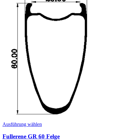
Dieses
Ausführung wählen
Produkt
weist
Fullerene GR 60 Felge