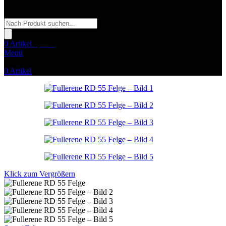
Products
search
0
Artikel
0,00
€
Menü
0
Artikel
Klick zum Vergrößern