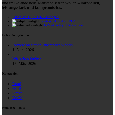
und im Gelände neue Maßstäbe setzen wollen –
individuell,
leistungsstark und kompromisslos.
Dieselstr. 12, 71116 Gärtringen
Telefon: 0176 43951934
E-Mail: info@12eleven.de
Letzte Neuigkeiten
Review by fifteen: andrenalin wheels …
1. April 2026
Wir gehen Online
17. März 2026
Kategorien
Road
MTB
Gravel
BMX
Nützliche Links