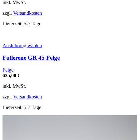
Optionen
inkl. MwSt.
können
auf
zzgl.
Versandkosten
der
Produktseite
Lieferzeit:
5-7 Tage
gewählt
werden
Dieses
Ausführung wählen
Produkt
weist
Fullerene GR 45 Felge
mehrere
Varianten
Felge
auf.
625,00
€
Die
Optionen
inkl. MwSt.
können
auf
zzgl.
Versandkosten
der
Produktseite
Lieferzeit:
5-7 Tage
gewählt
werden