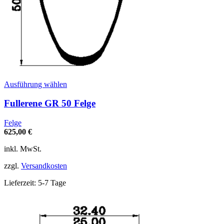
Dieses
Ausführung wählen
Produkt
weist
Fullerene GR 50 Felge
mehrere
Varianten
Felge
auf.
625,00
€
Die
Optionen
inkl. MwSt.
können
auf
zzgl.
Versandkosten
der
Produktseite
Lieferzeit:
5-7 Tage
gewählt
werden