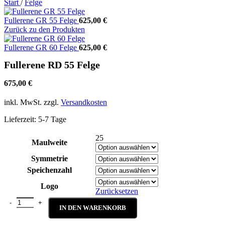
Start
/
Felge
Fullerene GR 55 Felge
625,00
€
Zurück zu den Produkten
Fullerene GR 60 Felge
625,00
€
Fullerene RD 55 Felge
675,00
€
inkl. MwSt.
zzgl.
Versandkosten
Lieferzeit:
5-7 Tage
25
Maulweite
Symmetrie
Speichenzahl
Logo
Zurücksetzen
Fullerene RD 55 Felge Menge
IN DEN WARENKORB