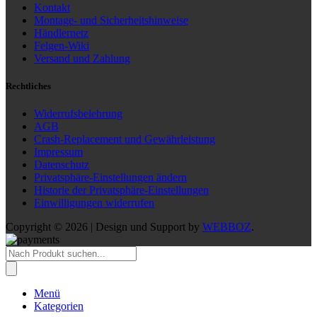
Kontakt
Montage- und Sicherheitshinweise
Händlernetz
Felgen-Wiki
Versand und Zahlung
Rechtliches
Widerrufsbelehrung
AGB
Crash-Replacement und Gewährleistung
Impressum
Datenschutz
Privatsphäre-Einstellungen ändern
Historie der Privatsphäre-Einstellungen
Einwilligungen widerrufen
Copyright © 2026 | Design und Support by
WEBBOZ
.
Products
search
Menü
Kategorien