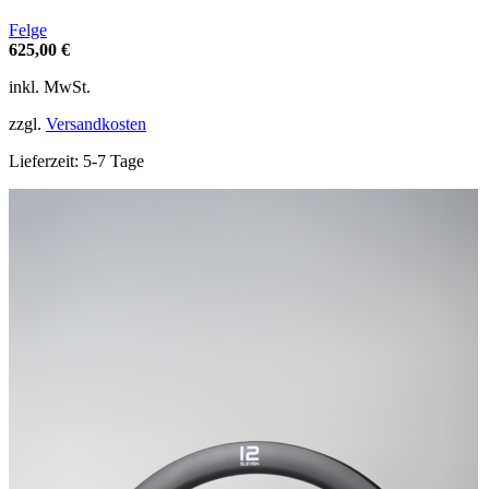
mehrere
Varianten
Felge
auf.
625,00
€
Die
Optionen
inkl. MwSt.
können
auf
zzgl.
Versandkosten
der
Produktseite
Lieferzeit:
5-7 Tage
gewählt
werden