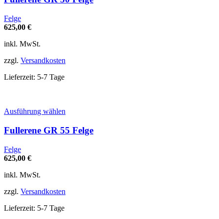
mehrere
Varianten
Felge
auf.
625,00
€
Die
Optionen
inkl. MwSt.
können
auf
zzgl.
Versandkosten
der
Produktseite
Lieferzeit:
5-7 Tage
gewählt
werden
Dieses
Ausführung wählen
Produkt
weist
Fullerene GR 55 Felge
mehrere
Varianten
Felge
auf.
625,00
€
Die
Optionen
inkl. MwSt.
können
auf
zzgl.
Versandkosten
der
Produktseite
Lieferzeit:
5-7 Tage
gewählt