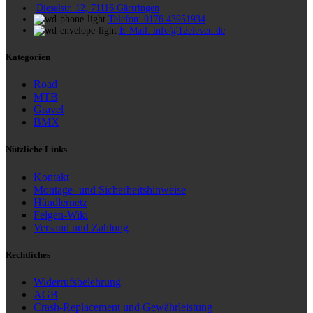
Dieselstr. 12, 71116 Gärtringen
Telefon: 0176 43951934
E-Mail: info@12eleven.de
Kategorien
Road
MTB
Gravel
BMX
Nützliche Links
Kontakt
Montage- und Sicherheitshinweise
Händlernetz
Felgen-Wiki
Versand und Zahlung
Rechtliches
Widerrufsbelehrung
AGB
Crash-Replacement und Gewährleistung