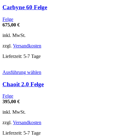
Produkt
weist
Carbyne 60 Felge
mehrere
Varianten
Felge
auf.
675,00
€
Die
Optionen
inkl. MwSt.
können
auf
zzgl.
Versandkosten
der
Produktseite
Lieferzeit:
5-7 Tage
gewählt
werden
Dieses
Ausführung wählen
Produkt
weist
Chaoit 2.0 Felge
mehrere
Varianten
Felge
auf.
395,00
€
Die
Optionen
inkl. MwSt.
können
auf
zzgl.
Versandkosten
der
Produktseite
Lieferzeit:
5-7 Tage