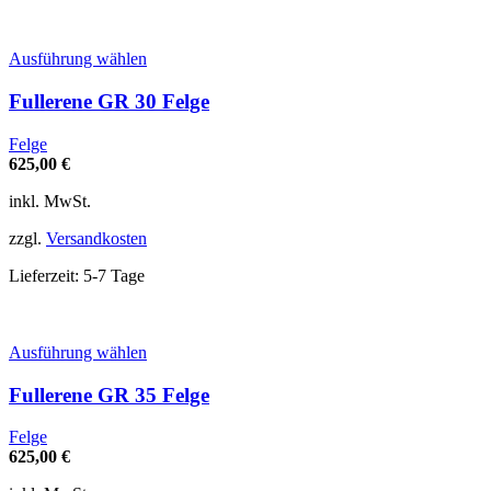
gewählt
werden
Dieses
Ausführung wählen
Produkt
weist
Fullerene GR 30 Felge
mehrere
Varianten
Felge
auf.
625,00
€
Die
Optionen
inkl. MwSt.
können
auf
zzgl.
Versandkosten
der
Produktseite
Lieferzeit:
5-7 Tage
gewählt
werden
Dieses
Ausführung wählen
Produkt
weist
Fullerene GR 35 Felge
mehrere
Varianten
Felge
auf.
625,00
€
Die
Optionen