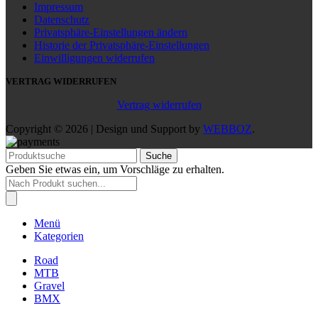
Impressum
Datenschutz
Privatsphäre-Einstellungen ändern
Historie der Privatsphäre-Einstellungen
Einwilligungen widerrufen
VERTRAG WIDERRUFEN
Vertrag widerrufen
Copyright © 2026 | Design und Support by
WEBBOZ
.
Suche
Geben Sie etwas ein, um Vorschläge zu erhalten.
Products
search
Menü
Kategorien
Road
MTB
Gravel
BMX