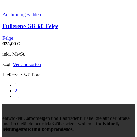
werden
Dieses
Ausführung wählen
Produkt
weist
Fullerene GR 60 Felge
mehrere
Varianten
Felge
auf.
625,00
€
Die
Optionen
inkl. MwSt.
können
auf
zzgl.
Versandkosten
der
Produktseite
Lieferzeit:
5-7 Tage
gewählt
1
werden
2
→
entwickelt Carbonfelgen und Laufräder für alle, die auf der Straße
und im Gelände neue Maßstäbe setzen wollen –
individuell,
leistungsstark und kompromisslos.