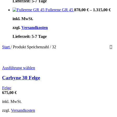
Lieferzeit:
5-7 Tage
Fullerene GR 45
878,00
€
–
1.315,00
€
inkl. MwSt.
zzgl.
Versandkosten
Lieferzeit:
5-7 Tage
Start
/
Produkt Speichenzahl
/
32
Dieses
Ausführung wählen
Produkt
weist
Carbyne 30 Felge
mehrere
Varianten
Felge
auf.
675,00
€
Die
Optionen
inkl. MwSt.
können
auf
zzgl.
Versandkosten
der