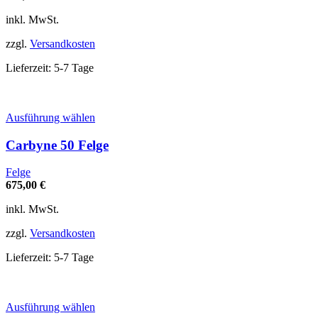
Die
Optionen
inkl. MwSt.
können
auf
zzgl.
Versandkosten
der
Produktseite
Lieferzeit:
5-7 Tage
gewählt
werden
Dieses
Ausführung wählen
Produkt
weist
Carbyne 50 Felge
mehrere
Varianten
Felge
auf.
675,00
€
Die
Optionen
inkl. MwSt.
können
auf
zzgl.
Versandkosten
der
Produktseite
Lieferzeit:
5-7 Tage
gewählt
werden
Dieses
Ausführung wählen