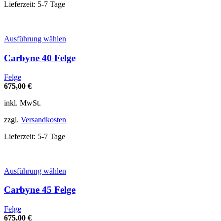
Produktseite
Lieferzeit:
5-7 Tage
gewählt
werden
Dieses
Ausführung wählen
Produkt
weist
Carbyne 40 Felge
mehrere
Varianten
Felge
auf.
675,00
€
Die
Optionen
inkl. MwSt.
können
auf
zzgl.
Versandkosten
der
Produktseite
Lieferzeit:
5-7 Tage
gewählt
werden
Dieses
Ausführung wählen
Produkt
weist
Carbyne 45 Felge
mehrere
Varianten
Felge
auf.
675,00
€