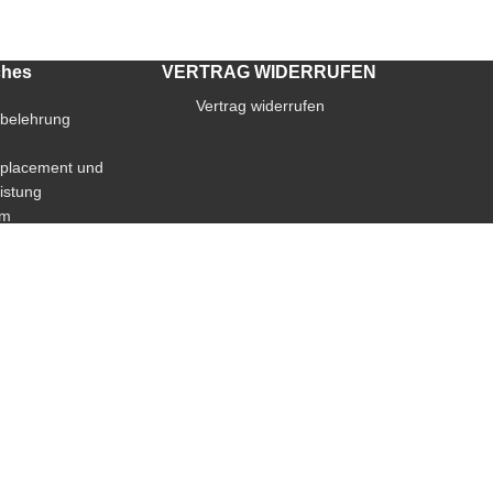
ches
VERTRAG WIDERRUFEN
Vertrag widerrufen
sbelehrung
placement und
istung
um
utz
äre-Einstellungen
der Privatsphäre-
ngen
ungen widerrufen