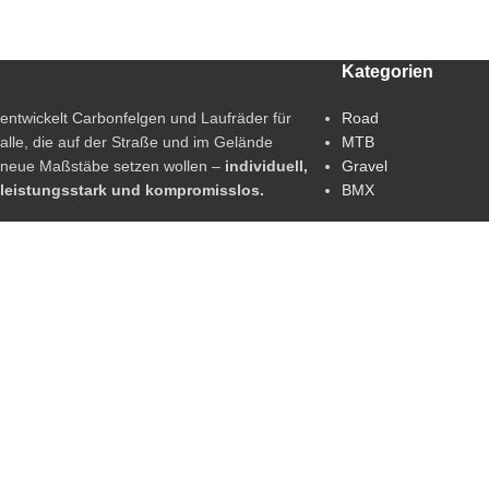
Kategorien
entwickelt Carbonfelgen und Laufräder für
Road
alle, die auf der Straße und im Gelände
MTB
neue Maßstäbe setzen wollen –
individuell,
Gravel
leistungsstark und kompromisslos.
BMX
Dieselstr. 12, 71116 Gärtringen
Telefon: 0176 43951934
E-Mail:
info@12eleven.de
Copyright © 2026 | Design und Support by
WEBBOZ
.