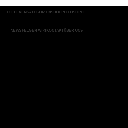
12 ELEVEN
KATEGORIEN
SHOP
PHILOSOPHIE
NEWS
FELGEN-WIKI
KONTAKT
ÜBER UNS