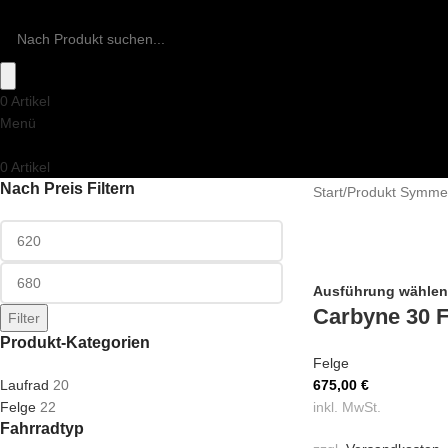
0
Artikel
0,00
€
Menü
0
Artikel
Nach Preis Filtern
Start
/
Produkt Symmet
Ausführung wählen
Carbyne 30 F
Filter
Produkt-Kategorien
Felge
Laufrad
20
675,00
€
Felge
22
inkl. MwSt.
Fahrradtyp