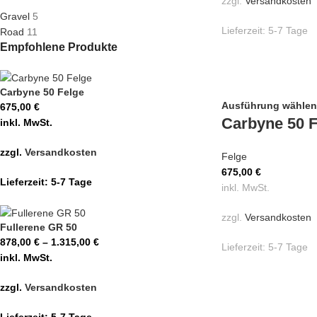
zzgl.
Versandkosten
Gravel
5
Lieferzeit:
5-7 Tage
Road
11
Empfohlene Produkte
Carbyne 50 Felge
Ausführung wählen
675,00
€
Carbyne 50 F
inkl. MwSt.
zzgl.
Versandkosten
Felge
675,00
€
Lieferzeit:
5-7 Tage
inkl. MwSt.
zzgl.
Versandkosten
Fullerene GR 50
878,00
€
–
1.315,00
€
Lieferzeit:
5-7 Tage
inkl. MwSt.
zzgl.
Versandkosten
Lieferzeit:
5-7 Tage