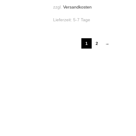
zzgl.
Versandkosten
Lieferzeit:
5-7 Tage
1
2
→