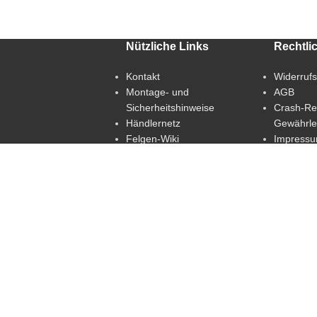
Nützliche Links
Rechtli
Kontakt
Widerruf
Montage- und
AGB
Sicherheitshinweise
Crash-Re
Händlernetz
Gewährle
Felgen-Wiki
Impress
Versand und Zahlung
Datensch
Privatsph
ändern
Historie 
Einstellu
Einwillig