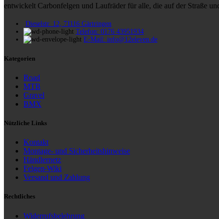
entwickelt Carbonfelgen und Laufräder für alle, die auf der Straße 
Dieselstr. 12, 71116 Gärtringen
Telefon: 0176 43951934
E-Mail: info@12eleven.de
Kategorien
Road
MTB
Gravel
BMX
Nützliche Links
Kontakt
Montage- und Sicherheitshinweise
Händlernetz
Felgen-Wiki
Versand und Zahlung
Rechtliches
Widerrufsbelehrung