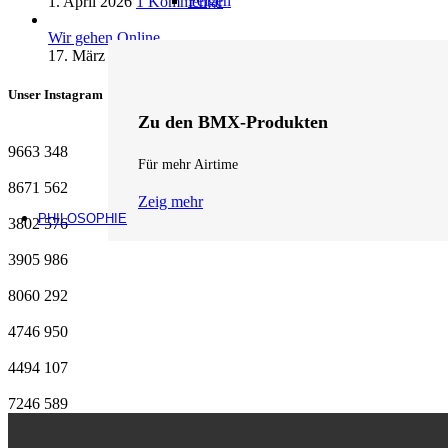
Felgen
1. April 2026
1 Kommentar
Wir gehen Online
17. März 2026
1 Kommentar
Unser Instagram
Zu den BMX-Produkten
9663
348
Für mehr Airtime
8671
562
Zeig mehr
PHILOSOPHIE
3802
576
3905
986
8060
292
4746
950
4494
107
7246
589