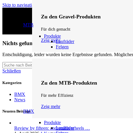
Skip to navigation
Skip to main content
Zu den Gravel-Produkten
MTB
Für dich gemacht
Produkte
Zeig mehr
Laufräder
Nichts gefunden
Felgen
Entschuldigung, leider wurden keine Ergebnisse gefunden. Möglicherw
Suche
Schließen
Zu den MTB-Produkten
Kategorien
BMX
Für mehr Effizienz
News
Zeig mehr
BMX
Neusten Beiträge
Produkte
Laufräder
Review by fifteen: andrenalin wheels …