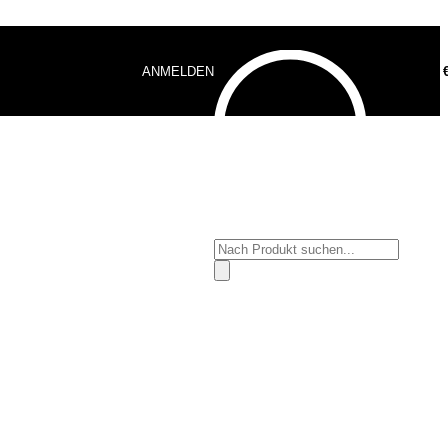
ANMELDEN
0,00
Products
search