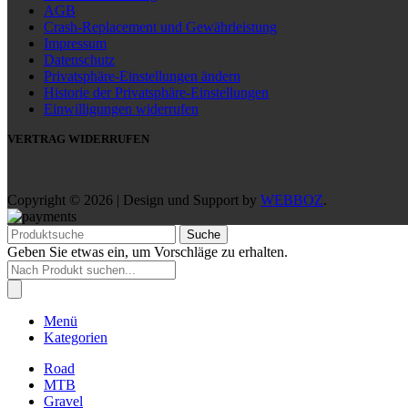
AGB
Crash-Replacement und Gewährleistung
Impressum
Datenschutz
Privatsphäre-Einstellungen ändern
Historie der Privatsphäre-Einstellungen
Einwilligungen widerrufen
VERTRAG WIDERRUFEN
Copyright © 2026 | Design und Support by
WEBBOZ
.
Suche
Geben Sie etwas ein, um Vorschläge zu erhalten.
Products
search
Menü
Kategorien
Road
MTB
Gravel