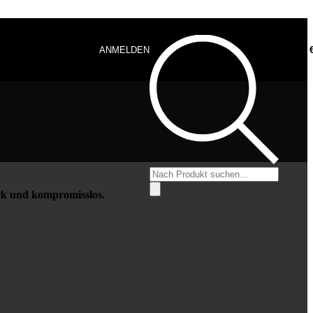
ANMELDEN
0,00
Products
search
tark und kompromisslos.