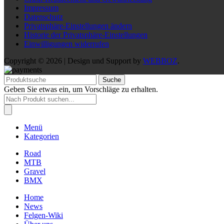
Impressum
Datenschutz
Privatsphäre-Einstellungen ändern
Historie der Privatsphäre-Einstellungen
Einwilligungen widerrufen
Copyright © 2026 | Design und Support by
WEBBOZ
.
Suche
Geben Sie etwas ein, um Vorschläge zu erhalten.
Products
search
Menü
Kategorien
Road
MTB
Gravel
BMX
Home
News
Felgen-Wiki