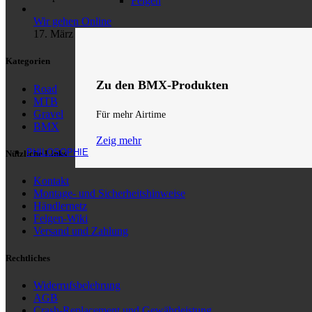
Felgen
Wir gehen Online
17. März 2026
Kategorien
Zu den BMX-Produkten
Road
MTB
Gravel
Für mehr Airtime
BMX
Zeig mehr
PHILOSOPHIE
Nützliche Links
Kontakt
Montage- und Sicherheitshinweise
Händlernetz
Felgen-Wiki
Versand und Zahlung
Rechtliches
Widerrufsbelehrung
AGB
Crash-Replacement und Gewährleistung