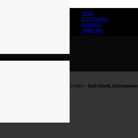
NEWS
FELGEN-WIKI
KONTAKT
ÜBER UNS
und im Gelände neue Maßstäbe setzen wollen –
individuell, leistungss