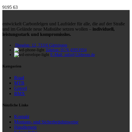
9195
63
entwickelt Carbonfelgen und Laufräder für alle, die auf der Straße
und im Gelände neue Maßstäbe setzen wollen –
individuell,
leistungsstark und kompromisslos.
Dieselstr. 12, 71116 Gärtringen
Telefon: 0176 43951934
E-Mail: info@12eleven.de
Kategorien
Road
MTB
Gravel
BMX
Nützliche Links
Kontakt
Montage- und Sicherheitshinweise
Händlernetz