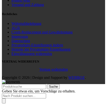
Felgen-Wiki
Versand und Zahlung
Rechtliches
Widerrufsbelehrung
AGB
Crash-Replacement und Gewährleistung
Impressum
Datenschutz
Privatsphäre-Einstellungen ändern
Historie der Privatsphäre-Einstellungen
Einwilligungen widerrufen
VERTRAG WIDERRUFEN
Vertrag widerrufen
Copyright © 2026 | Design und Support by
WEBBOZ
.
Suche
Geben Sie etwas ein, um Vorschläge zu erhalten.
Products
search