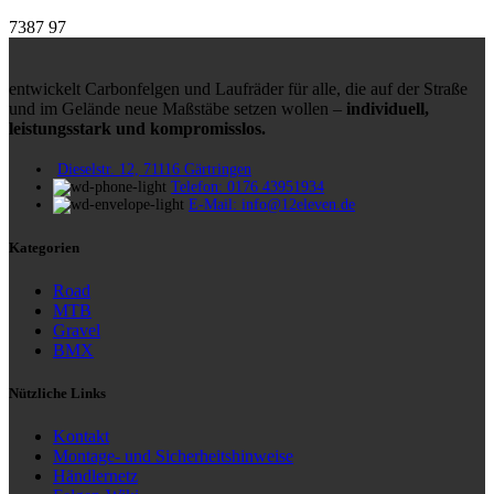
7387
97
entwickelt Carbonfelgen und Laufräder für alle, die auf der Straße
und im Gelände neue Maßstäbe setzen wollen –
individuell,
leistungsstark und kompromisslos.
Dieselstr. 12, 71116 Gärtringen
Telefon: 0176 43951934
E-Mail: info@12eleven.de
Kategorien
Road
MTB
Gravel
BMX
Nützliche Links
Kontakt
Montage- und Sicherheitshinweise
Händlernetz