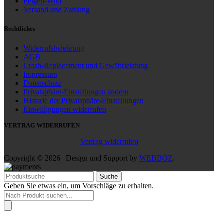
Felgen-Wiki
Versand und Zahlung
Rechtliches
Widerrufsbelehrung
AGB
Crash-Replacement und Gewährleistung
Impressum
Datenschutz
Privatsphäre-Einstellungen ändern
Historie der Privatsphäre-Einstellungen
Einwilligungen widerrufen
VERTRAG WIDERRUFEN
Vertrag widerrufen
Copyright © 2026 | Design und Support by
WEBBOZ
.
Suche
Geben Sie etwas ein, um Vorschläge zu erhalten.
Products
search