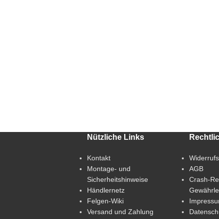
Nützliche Links
Rechtli
Kontakt
Widerruf
Montage- und
AGB
Sicherheitshinweise
Crash-Re
Händlernetz
Gewährle
Felgen-Wiki
Impress
Versand und Zahlung
Datensch