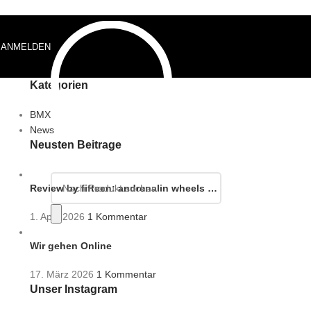
ANMELDEN
0,00
€
Kategorien
BMX
News
Neusten Beiträge
Review by fifteen: andrenalin wheels …
1. April 2026
1 Kommentar
Wir gehen Online
17. März 2026
1 Kommentar
Unser Instagram