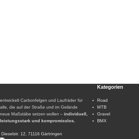
Kategorien
entwickelt Carbonfelgen und Laufräder für
Road
alle, die auf der Straße und im Gelände
MTB
neue Maßstäbe setzen wollen –
individuell,
Gravel
leistungsstark und kompromisslos.
BMX
Dieselstr. 12, 71116 Gärtringen