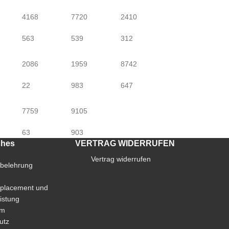
4168
7720
2410
563
539
312
2086
1959
8742
22
983
647
7759
9105
63
903
ches
VERTRAG WIDERRUFEN
Vertrag widerrufen
sbelehrung
placement und
istung
um
utz