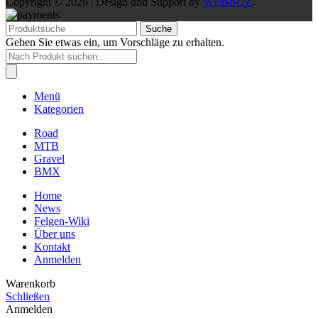
Copyright © 2026 | Design und Support by
WEBBOZ
.
Suche
Geben Sie etwas ein, um Vorschläge zu erhalten.
Products
search
Menü
Kategorien
Road
MTB
Gravel
BMX
Home
News
Felgen-Wiki
Über uns
Kontakt
Anmelden
Warenkorb
Schließen
Anmelden