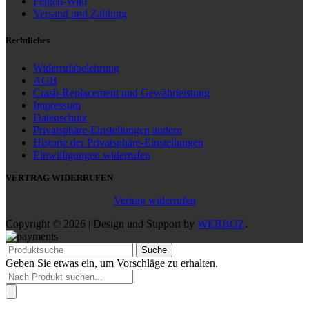
Felgen-Wiki
Versand und Zahlung
Rechtliches
Widerrufsbelehrung
AGB
Crash-Replacement und Gewährleistung
Impressum
Datenschutz
Privatsphäre-Einstellungen ändern
Historie der Privatsphäre-Einstellungen
Einwilligungen widerrufen
VERTRAG WIDERRUFEN
Vertrag widerrufen
Copyright © 2026 | Design und Support by
WEBBOZ
.
Suche
Geben Sie etwas ein, um Vorschläge zu erhalten.
Products
search