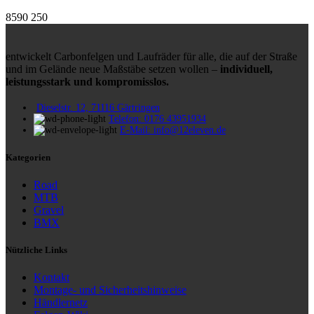
8590
250
entwickelt Carbonfelgen und Laufräder für alle, die auf der Straße
und im Gelände neue Maßstäbe setzen wollen –
individuell,
leistungsstark und kompromisslos.
Dieselstr. 12, 71116 Gärtringen
Telefon: 0176 43951934
E-Mail: info@12eleven.de
Kategorien
Road
MTB
Gravel
BMX
Nützliche Links
Kontakt
Montage- und Sicherheitshinweise
Händlernetz