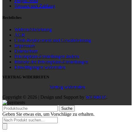
Felgen-Wiki
Versand und Zahlung
Rechtliches
Widerrufsbelehrung
AGB
Crash-Replacement und Gewährleistung
Impressum
Datenschutz
Privatsphäre-Einstellungen ändern
Historie der Privatsphäre-Einstellungen
Einwilligungen widerrufen
VERTRAG WIDERRUFEN
Vertrag widerrufen
Copyright © 2026 | Design und Support by
WEBBOZ
.
Suche
Geben Sie etwas ein, um Vorschläge zu erhalten.
Products
search