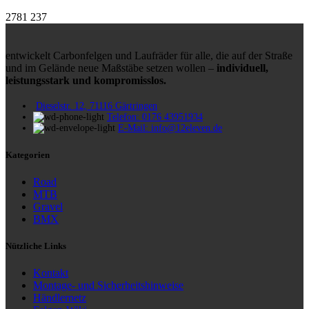
2781
237
entwickelt Carbonfelgen und Laufräder für alle, die auf der Straße
und im Gelände neue Maßstäbe setzen wollen –
individuell,
leistungsstark und kompromisslos.
Dieselstr. 12, 71116 Gärtringen
Telefon: 0176 43951934
E-Mail: info@12eleven.de
Kategorien
Road
MTB
Gravel
BMX
Nützliche Links
Kontakt
Montage- und Sicherheitshinweise
Händlernetz