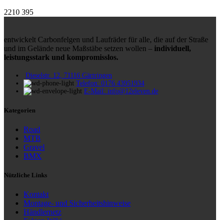
2210
395
entwickelt Carbonfelgen und Laufräder für alle, die auf der Straße
und im Gelände neue Maßstäbe setzen wollen –
individuell,
leistungsstark und kompromisslos.
Dieselstr. 12, 71116 Gärtringen
Telefon: 0176 43951934
E-Mail: info@12eleven.de
Kategorien
Road
MTB
Gravel
BMX
Nützliche Links
Kontakt
Montage- und Sicherheitshinweise
Händlernetz