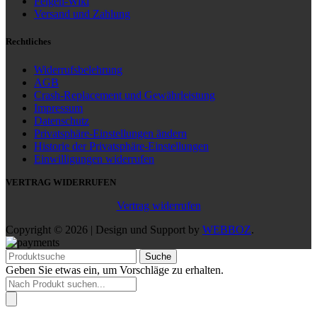
Felgen-Wiki
Versand und Zahlung
Rechtliches
Widerrufsbelehrung
AGB
Crash-Replacement und Gewährleistung
Impressum
Datenschutz
Privatsphäre-Einstellungen ändern
Historie der Privatsphäre-Einstellungen
Einwilligungen widerrufen
VERTRAG WIDERRUFEN
Vertrag widerrufen
Copyright © 2026 | Design und Support by
WEBBOZ
.
Suche
Geben Sie etwas ein, um Vorschläge zu erhalten.
Products
search