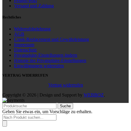
Felgen-Wiki
Versand und Zahlung
Rechtliches
Widerrufsbelehrung
AGB
Crash-Replacement und Gewährleistung
Impressum
Datenschutz
Privatsphäre-Einstellungen ändern
Historie der Privatsphäre-Einstellungen
Einwilligungen widerrufen
VERTRAG WIDERRUFEN
Vertrag widerrufen
Copyright © 2026 | Design und Support by
WEBBOZ
.
Suche
Geben Sie etwas ein, um Vorschläge zu erhalten.
Products
search