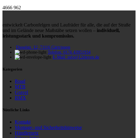
4666
962
entwickelt Carbonfelgen und Laufräder für alle, die auf der Straße
und im Gelände neue Maßstäbe setzen wollen –
individuell,
leistungsstark und kompromisslos.
Dieselstr. 12, 71116 Gärtringen
Telefon: 0176 43951934
E-Mail: info@12eleven.de
Kategorien
Road
MTB
Gravel
BMX
Nützliche Links
Kontakt
Montage- und Sicherheitshinweise
Händlernetz