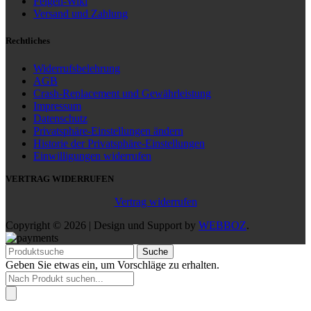
Felgen-Wiki
Versand und Zahlung
Rechtliches
Widerrufsbelehrung
AGB
Crash-Replacement und Gewährleistung
Impressum
Datenschutz
Privatsphäre-Einstellungen ändern
Historie der Privatsphäre-Einstellungen
Einwilligungen widerrufen
VERTRAG WIDERRUFEN
Vertrag widerrufen
Copyright © 2026 | Design und Support by
WEBBOZ
.
Suche
Geben Sie etwas ein, um Vorschläge zu erhalten.
Products
search