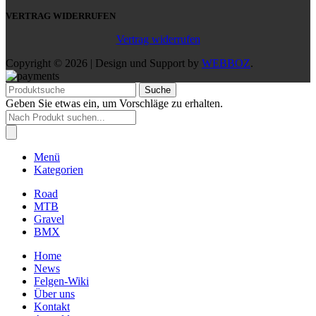
VERTRAG WIDERRUFEN
Vertrag widerrufen
Copyright © 2026 | Design und Support by
WEBBOZ
.
Suche
Geben Sie etwas ein, um Vorschläge zu erhalten.
Products
search
Menü
Kategorien
Road
MTB
Gravel
BMX
Home
News
Felgen-Wiki
Über uns
Kontakt