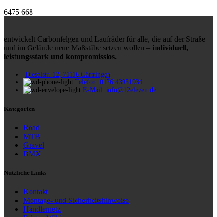
6475
668
entwickelt Carbonfelgen und Laufräder für alle, die auf der Straße
und im Gelände neue Maßstäbe setzen wollen –
individuell,
leistungsstark und kompromisslos.
Dieselstr. 12, 71116 Gärtringen
Telefon: 0176 43951934
E-Mail: info@12eleven.de
Kategorien
Road
MTB
Gravel
BMX
Nützliche Links
Kontakt
Montage- und Sicherheitshinweise
Händlernetz