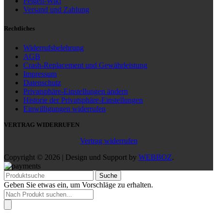
Felgen-Wiki
Versand und Zahlung
Rechtliches
Widerrufsbelehrung
AGB
Crash-Replacement und Gewährleistung
Impressum
Datenschutz
Privatsphäre-Einstellungen ändern
Historie der Privatsphäre-Einstellungen
Einwilligungen widerrufen
VERTRAG WIDERRUFEN
Vertrag widerrufen
Copyright © 2026 | Design und Support by
WEBBOZ
.
Suche
Geben Sie etwas ein, um Vorschläge zu erhalten.
Products
search