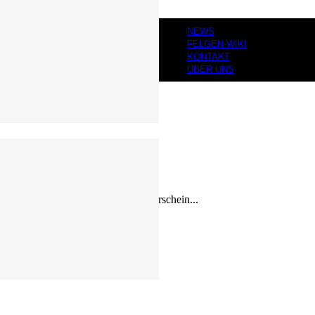
NEWS
FELGEN-WIKI
KONTAKT
ÜBER UNS
enaufnahme) als auch das visuelle Erschein...