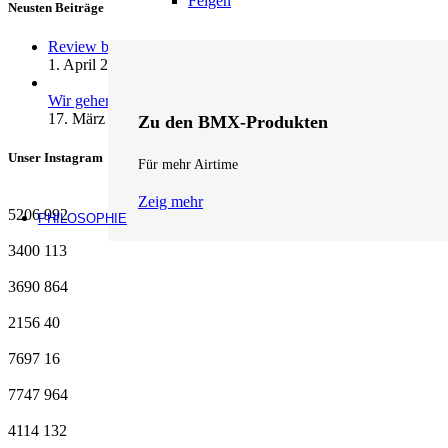
Felgen
Neusten Beiträge
Review by fifteen: andrenalin wheels …
1. April 2026
1 Kommentar
Wir gehen Online
17. März 2026
1 Kommentar
Zu den BMX-Produkten
Unser Instagram
Für mehr Airtime
Zeig mehr
5206
992
PHILOSOPHIE
3400
113
3690
864
2156
40
7697
16
7747
964
4114
132