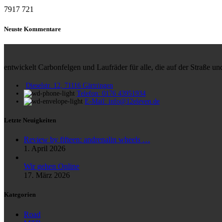
7917
721
Neuste Kommentare
entwickelt Carbonfelgen und Laufräder für alle, die auf der Straße 
Dieselstr. 12, 71116 Gärtringen
Telefon: 0176 43951934
E-Mail: info@12eleven.de
Letzte Neuigkeiten
Review by fifteen: andrenalin wheels …
1. April 2026
Wir gehen Online
17. März 2026
Kategorien
Road