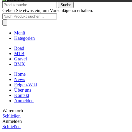
Suche
Geben Sie etwas ein, um Vorschläge zu erhalten.
Products
search
Menü
Kategorien
Road
MTB
Gravel
BMX
Home
News
Felgen-Wiki
Über uns
Kontakt
Anmelden
Warenkorb
Schließen
Anmelden
Schließen