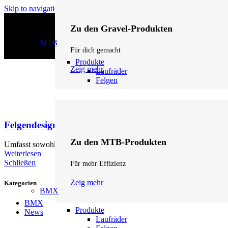
Skip to navigation
Skip to main content
Zu den Gravel-Produkten
MTB
Für dich gemacht
Produkte
Zeig mehr
Laufräder
Felgen
Felgendesign
Zu den MTB-Produkten
Umfasst sowohl die technische Konstruktion (Profil, Material, Speich
Weiterlesen
Schließen
Für mehr Effizienz
Zeig mehr
Kategorien
BMX
BMX
Produkte
News
Laufräder