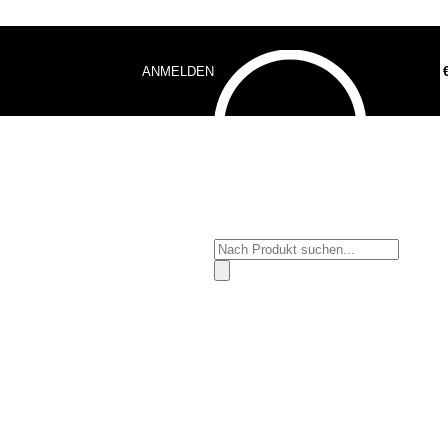
ANMELDEN
0,00
Products
search