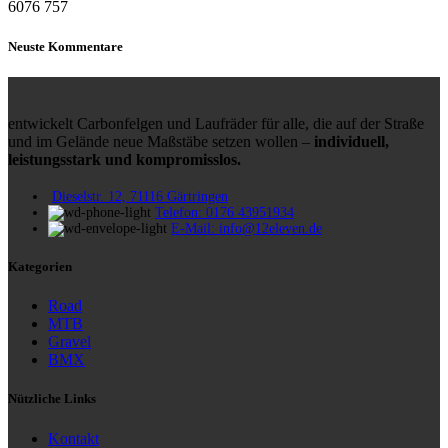
6076
757
Neuste Kommentare
entwickelt Carbonfelgen und Laufräder für alle, die auf der Straße
und im Gelände neue Maßstäbe setzen wollen –
individuell,
leistungsstark und kompromisslos.
Dieselstr. 12, 71116 Gärtringen
Telefon: 0176 43951934
E-Mail: info@12eleven.de
Kategorien
Road
MTB
Gravel
BMX
Nützliche Links
Kontakt