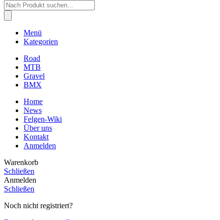
Products
search
Menü
Kategorien
Road
MTB
Gravel
BMX
Home
News
Felgen-Wiki
Über uns
Kontakt
Anmelden
Warenkorb
Schließen
Anmelden
Schließen
Noch nicht registriert?