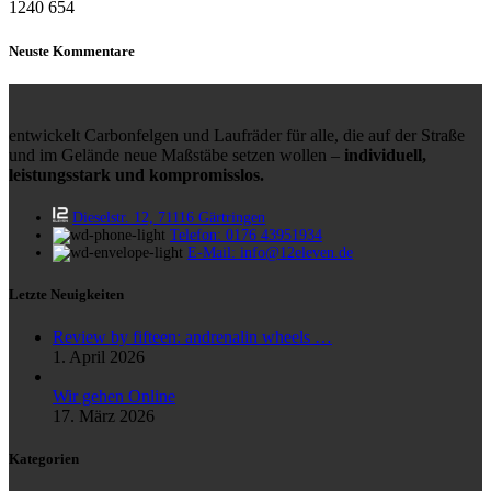
1240
654
Neuste Kommentare
entwickelt Carbonfelgen und Laufräder für alle, die auf der Straße
und im Gelände neue Maßstäbe setzen wollen –
individuell,
leistungsstark und kompromisslos.
Dieselstr. 12, 71116 Gärtringen
Telefon: 0176 43951934
E-Mail: info@12eleven.de
Letzte Neuigkeiten
Review by fifteen: andrenalin wheels …
1. April 2026
Wir gehen Online
17. März 2026
Kategorien