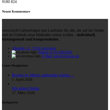
9180
824
Neuste Kommentare
entwickelt Carbonfelgen und Laufräder für alle, die auf der Straße
und im Gelände neue Maßstäbe setzen wollen –
individuell,
leistungsstark und kompromisslos.
Dieselstr. 12, 71116 Gärtringen
Telefon: 0176 43951934
E-Mail: info@12eleven.de
Letzte Neuigkeiten
Review by fifteen: andrenalin wheels …
1. April 2026
Wir gehen Online
17. März 2026
Kategorien