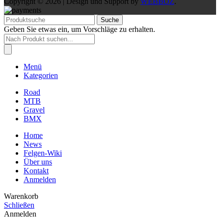
Copyright © 2026 | Design und Support by
WEBBOZ
.
Suche
Geben Sie etwas ein, um Vorschläge zu erhalten.
Products
search
Menü
Kategorien
Road
MTB
Gravel
BMX
Home
News
Felgen-Wiki
Über uns
Kontakt
Anmelden
Warenkorb
Schließen
Anmelden