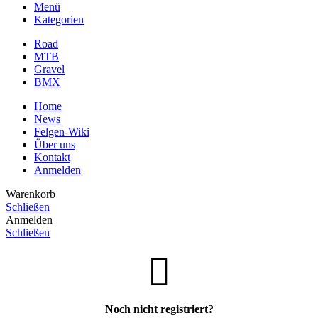
Menü
Kategorien
Road
MTB
Gravel
BMX
Home
News
Felgen-Wiki
Über uns
Kontakt
Anmelden
Warenkorb
Schließen
Anmelden
Schließen
Noch nicht registriert?