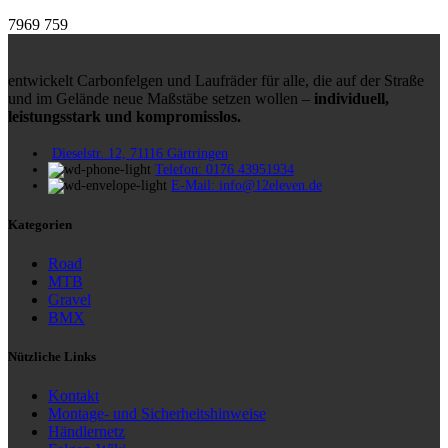
7969
759
entwickelt Carbonfelgen und Laufräder für alle, die auf der Straße
und im Gelände neue Maßstäbe setzen wollen –
individuell,
leistungsstark und kompromisslos.
Dieselstr. 12, 71116 Gärtringen
Telefon: 0176 43951934
E-Mail: info@12eleven.de
Kategorien
Road
MTB
Gravel
BMX
Nützliche Links
Kontakt
Montage- und Sicherheitshinweise
Händlernetz