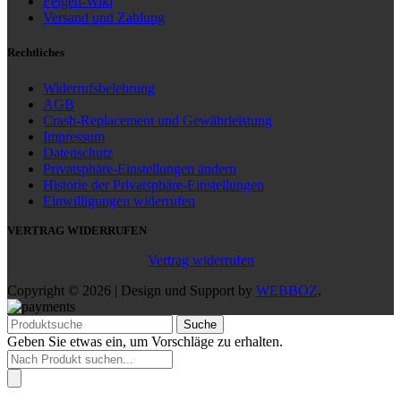
Felgen-Wiki
Versand und Zahlung
Rechtliches
Widerrufsbelehrung
AGB
Crash-Replacement und Gewährleistung
Impressum
Datenschutz
Privatsphäre-Einstellungen ändern
Historie der Privatsphäre-Einstellungen
Einwilligungen widerrufen
VERTRAG WIDERRUFEN
Vertrag widerrufen
Copyright © 2026 | Design und Support by
WEBBOZ
.
Suche
Geben Sie etwas ein, um Vorschläge zu erhalten.
Products
search