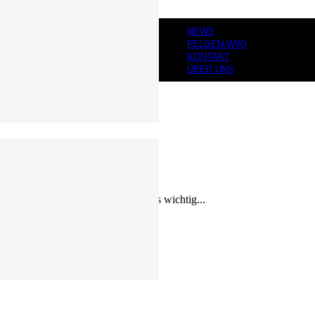
NEWS
FELGEN-WIKI
KONTAKT
ÜBER UNS
und Klettereigenschaften. Besonders wichtig...