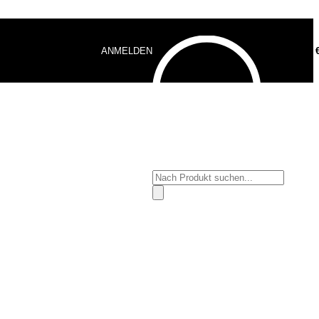
ANMELDEN
0,00
Products
search