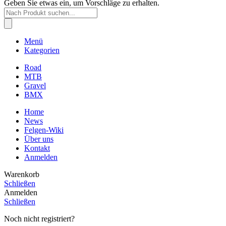
Geben Sie etwas ein, um Vorschläge zu erhalten.
Products
search
Menü
Kategorien
Road
MTB
Gravel
BMX
Home
News
Felgen-Wiki
Über uns
Kontakt
Anmelden
Warenkorb
Schließen
Anmelden
Schließen
Noch nicht registriert?