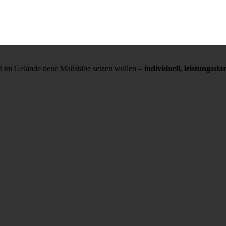
und im Gelände neue Maßstäbe setzen wollen –
individuell, leistungss