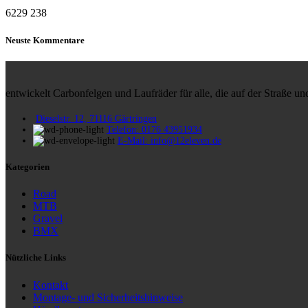
6229
238
Neuste Kommentare
entwickelt Carbonfelgen und Laufräder für alle, die auf der Straße 
Dieselstr. 12, 71116 Gärtringen
Telefon: 0176 43951934
E-Mail: info@12eleven.de
Kategorien
Road
MTB
Gravel
BMX
Nützliche Links
Kontakt
Montage- und Sicherheitshinweise