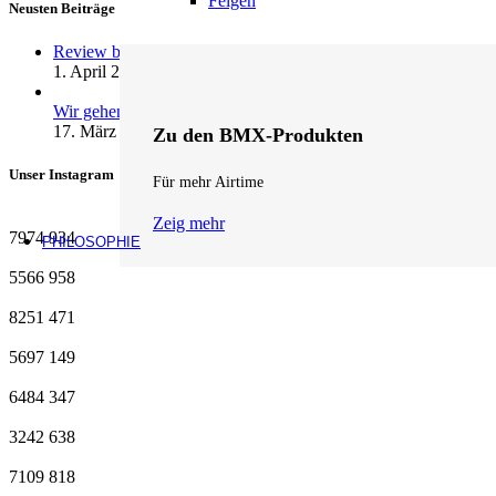
Felgen
Neusten Beiträge
Review by fifteen: andrenalin wheels …
1. April 2026
1 Kommentar
Wir gehen Online
17. März 2026
1 Kommentar
Zu den BMX-Produkten
Unser Instagram
Für mehr Airtime
Zeig mehr
7974
934
PHILOSOPHIE
5566
958
8251
471
5697
149
6484
347
3242
638
7109
818