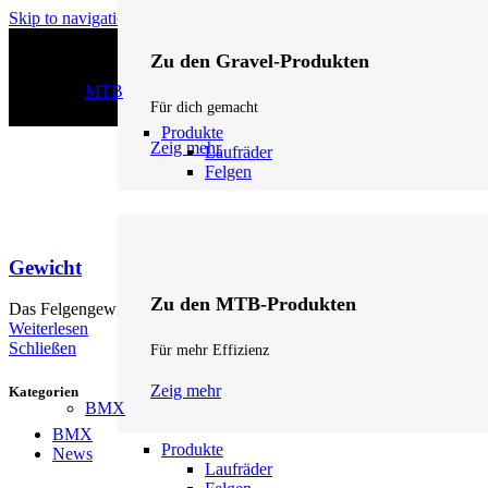
Skip to navigation
Skip to main content
Zu den Gravel-Produkten
MTB
Für dich gemacht
Produkte
Zeig mehr
Laufräder
Felgen
Gewicht
Zu den MTB-Produkten
Das Felgengewicht ist ein entscheidender Faktor für Beschleunigung 
Weiterlesen
Schließen
Für mehr Effizienz
Zeig mehr
Kategorien
BMX
BMX
Produkte
News
Laufräder