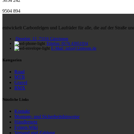
3054
242
9504
894
entwickelt Carbonfelgen und Laufräder für alle, die auf der Straße 
Dieselstr. 12, 71116 Gärtringen
Telefon: 0176 43951934
E-Mail: info@12eleven.de
Kategorien
Road
MTB
Gravel
BMX
Nützliche Links
Kontakt
Montage- und Sicherheitshinweise
Händlernetz
Felgen-Wiki
Versand und Zahlung