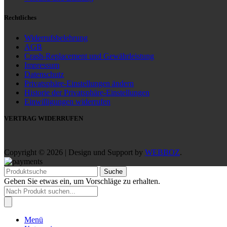
Rechtliches
Widerrufsbelehrung
AGB
Crash-Replacement und Gewährleistung
Impressum
Datenschutz
Privatsphäre-Einstellungen ändern
Historie der Privatsphäre-Einstellungen
Einwilligungen widerrufen
VERTRAG WIDERRUFEN
Copyright © 2026 | Design und Support by
WEBBOZ
.
Suche
Geben Sie etwas ein, um Vorschläge zu erhalten.
Products
search
Menü