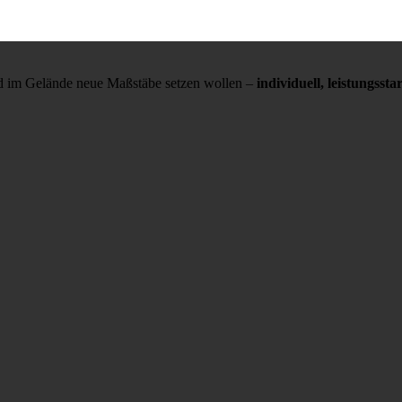
und im Gelände neue Maßstäbe setzen wollen –
individuell, leistungss