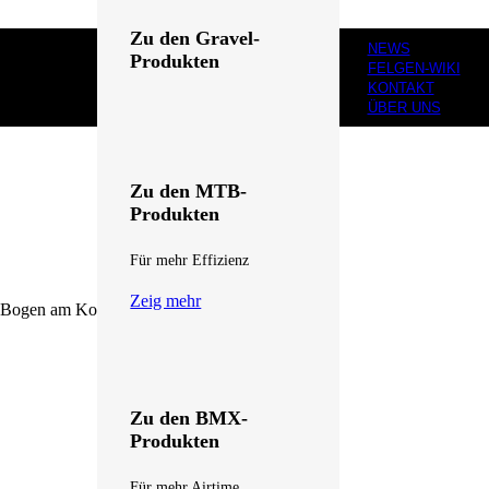
Zu den Gravel-
NEWS
Produkten
FELGEN-WIKI
KONTAKT
Für dich gemacht
ÜBER UNS
Zeig mehr
Zu den MTB-
Produkten
Für mehr Effizienz
Zeig mehr
-Bogen am Kopfende, der wie ein „J“ geformt ...
Zu den BMX-
Produkten
Für mehr Airtime