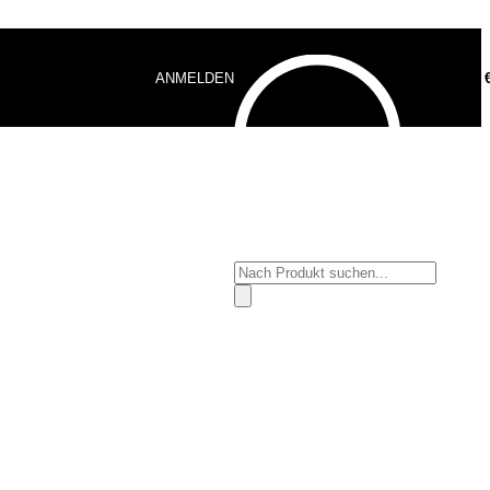
ANMELDEN
0,00
Products
search