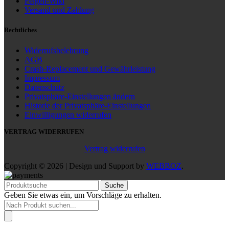
Felgen-Wiki
Versand und Zahlung
Rechtliches
Widerrufsbelehrung
AGB
Crash-Replacement und Gewährleistung
Impressum
Datenschutz
Privatsphäre-Einstellungen ändern
Historie der Privatsphäre-Einstellungen
Einwilligungen widerrufen
VERTRAG WIDERRUFEN
Vertrag widerrufen
Copyright © 2026 | Design und Support by
WEBBOZ
.
Suche
Geben Sie etwas ein, um Vorschläge zu erhalten.
Products
search