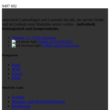
9497
692
entwickelt Carbonfelgen und Laufräder für alle, die auf der Straße
und im Gelände neue Maßstäbe setzen wollen –
individuell,
leistungsstark und kompromisslos.
Dieselstr. 12, 71116 Gärtringen
Telefon: 0176 43951934
E-Mail: info@12eleven.de
Kategorien
Road
MTB
Gravel
BMX
Nützliche Links
Kontakt
Montage- und Sicherheitshinweise
Händlernetz