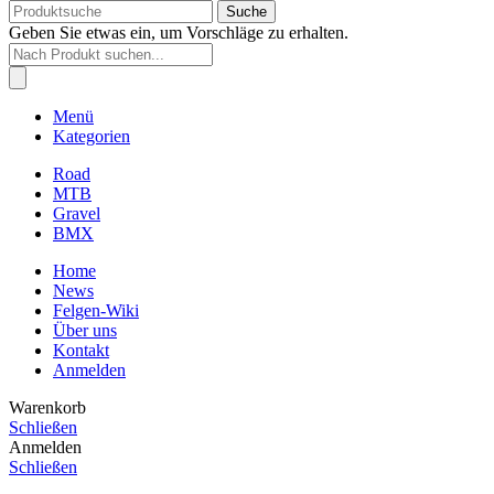
Suche
Geben Sie etwas ein, um Vorschläge zu erhalten.
Products
search
Menü
Kategorien
Road
MTB
Gravel
BMX
Home
News
Felgen-Wiki
Über uns
Kontakt
Anmelden
Warenkorb
Schließen
Anmelden
Schließen