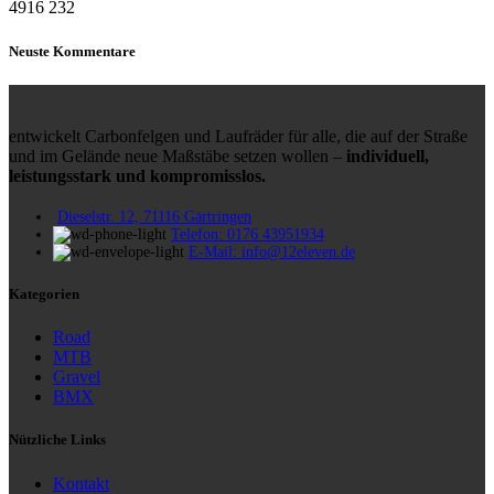
4916
232
Neuste Kommentare
entwickelt Carbonfelgen und Laufräder für alle, die auf der Straße
und im Gelände neue Maßstäbe setzen wollen –
individuell,
leistungsstark und kompromisslos.
Dieselstr. 12, 71116 Gärtringen
Telefon: 0176 43951934
E-Mail: info@12eleven.de
Kategorien
Road
MTB
Gravel
BMX
Nützliche Links
Kontakt