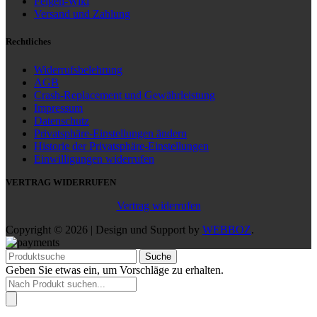
Felgen-Wiki
Versand und Zahlung
Rechtliches
Widerrufsbelehrung
AGB
Crash-Replacement und Gewährleistung
Impressum
Datenschutz
Privatsphäre-Einstellungen ändern
Historie der Privatsphäre-Einstellungen
Einwilligungen widerrufen
VERTRAG WIDERRUFEN
Vertrag widerrufen
Copyright © 2026 | Design und Support by
WEBBOZ
.
Suche
Geben Sie etwas ein, um Vorschläge zu erhalten.
Products
search