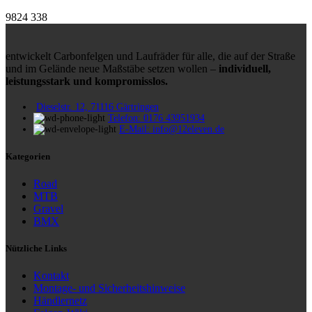
9824
338
entwickelt Carbonfelgen und Laufräder für alle, die auf der Straße
und im Gelände neue Maßstäbe setzen wollen –
individuell,
leistungsstark und kompromisslos.
Dieselstr. 12, 71116 Gärtringen
Telefon: 0176 43951934
E-Mail: info@12eleven.de
Kategorien
Road
MTB
Gravel
BMX
Nützliche Links
Kontakt
Montage- und Sicherheitshinweise
Händlernetz