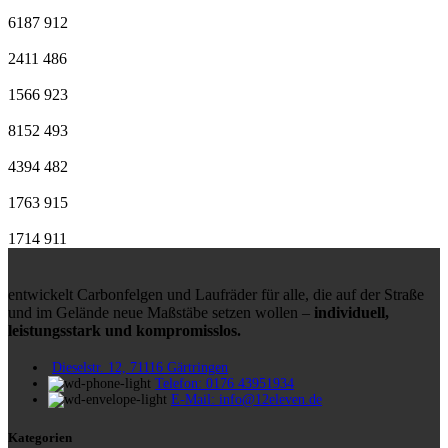
6187
912
2411
486
1566
923
8152
493
4394
482
1763
915
1714
911
entwickelt Carbonfelgen und Laufräder für alle, die auf der Straße
und im Gelände neue Maßstäbe setzen wollen –
individuell,
leistungsstark und kompromisslos.
Dieselstr. 12, 71116 Gärtringen
Telefon: 0176 43951934
E-Mail: info@12eleven.de
Kategorien