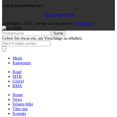
VERTRAG WIDERRUFEN
Vertrag widerrufen
Copyright © 2026 | Design und Support by
WEBBOZ
.
Suche
Geben Sie etwas ein, um Vorschläge zu erhalten.
Products
search
Menü
Kategorien
Road
MTB
Gravel
BMX
Home
News
Felgen-Wiki
Über uns
Kontakt