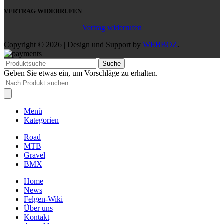
VERTRAG WIDERRUFEN
Vertrag widerrufen
Copyright © 2026 | Design und Support by
WEBBOZ
.
Suche
Geben Sie etwas ein, um Vorschläge zu erhalten.
Products
search
Menü
Kategorien
Road
MTB
Gravel
BMX
Home
News
Felgen-Wiki
Über uns
Kontakt