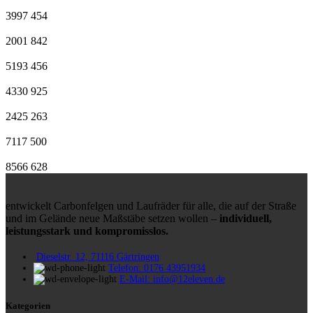
3997
454
2001
842
5193
456
4330
925
2425
263
7117
500
8566
628
entwickelt Carbonfelgen und Laufräder für alle, die auf der Straße
und im Gelände neue Maßstäbe setzen wollen –
individuell,
leistungsstark und kompromisslos.
Dieselstr. 12, 71116 Gärtringen
Telefon: 0176 43951934
E-Mail: info@12eleven.de
Kategorien