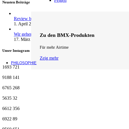
Felgen
Neusten Beiträge
Review by fifteen: andrenalin wheels …
1. April 2026
1 Kommentar
Wir gehen Online
Zu den BMX-Produkten
17. März 2026
1 Kommentar
Für mehr Airtime
Unser Instagram
Zeig mehr
PHILOSOPHIE
1693
721
9188
141
6765
268
5635
32
6612
356
6922
89