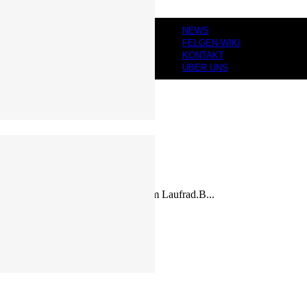
NEWS
FELGEN-WIKI
KONTAKT
ÜBER UNS
dnung und Kreuzung der Speichen im Laufrad.B...