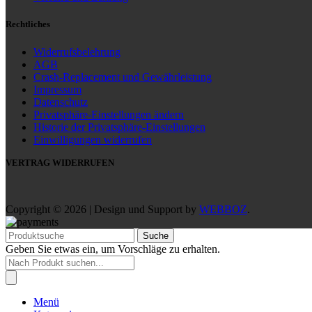
Rechtliches
Widerrufsbelehrung
AGB
Crash-Replacement und Gewährleistung
Impressum
Datenschutz
Privatsphäre-Einstellungen ändern
Historie der Privatsphäre-Einstellungen
Einwilligungen widerrufen
VERTRAG WIDERRUFEN
Copyright © 2026 | Design und Support by
WEBBOZ
.
Suche
Geben Sie etwas ein, um Vorschläge zu erhalten.
Products
search
Menü