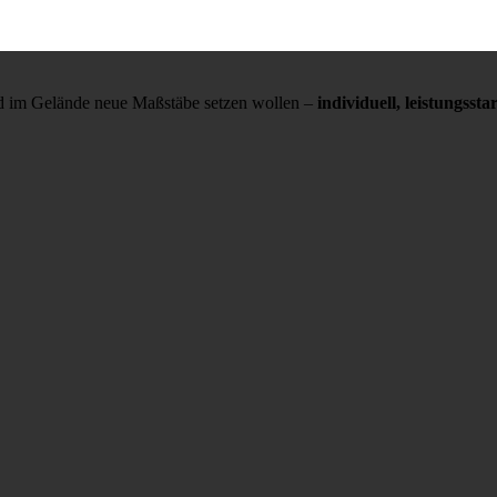
und im Gelände neue Maßstäbe setzen wollen –
individuell, leistungss