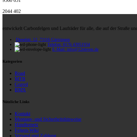
9560
651
2044
402
entwickelt Carbonfelgen und Laufräder für alle, die auf der Straße 
Dieselstr. 12, 71116 Gärtringen
Telefon: 0176 43951934
E-Mail: info@12eleven.de
Kategorien
Road
MTB
Gravel
BMX
Nützliche Links
Kontakt
Montage- und Sicherheitshinweise
Händlernetz
Felgen-Wiki
Versand und Zahlung