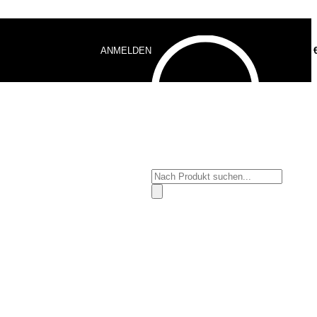
ANMELDEN
0,00
Products
search