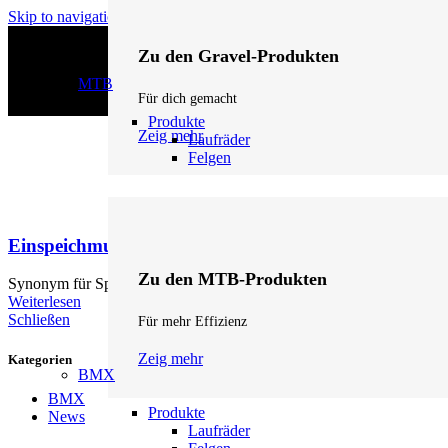
Skip to navigation
Skip to main content
Zu den Gravel-Produkten
MTB
Für dich gemacht
Produkte
Zeig mehr
Laufräder
Felgen
Einspeichmuster
Zu den MTB-Produkten
Synonym für Speichenmuster (Begriff 27), bezieht sich auf die Anor
Weiterlesen
Schließen
Für mehr Effizienz
Zeig mehr
Kategorien
BMX
BMX
Produkte
News
Laufräder