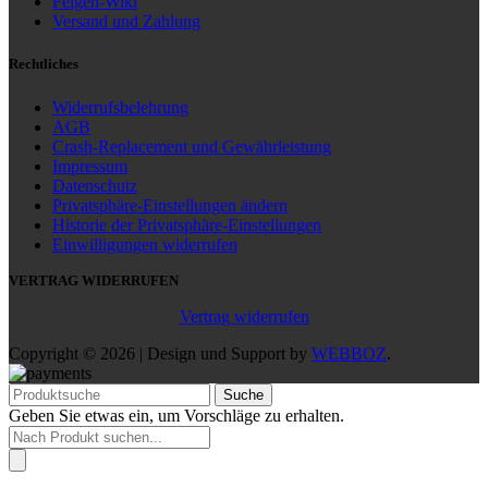
Felgen-Wiki
Versand und Zahlung
Rechtliches
Widerrufsbelehrung
AGB
Crash-Replacement und Gewährleistung
Impressum
Datenschutz
Privatsphäre-Einstellungen ändern
Historie der Privatsphäre-Einstellungen
Einwilligungen widerrufen
VERTRAG WIDERRUFEN
Vertrag widerrufen
Copyright © 2026 | Design und Support by
WEBBOZ
.
Suche
Geben Sie etwas ein, um Vorschläge zu erhalten.
Products
search