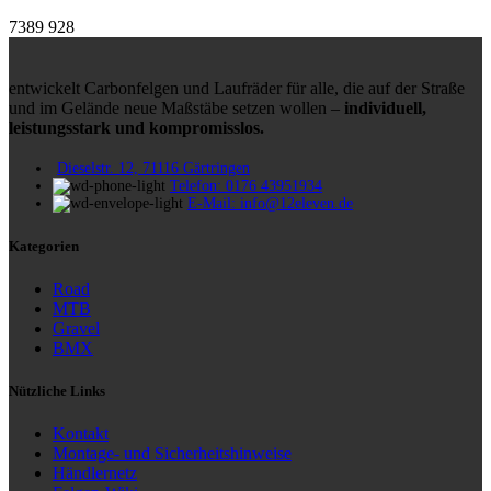
7389
928
entwickelt Carbonfelgen und Laufräder für alle, die auf der Straße
und im Gelände neue Maßstäbe setzen wollen –
individuell,
leistungsstark und kompromisslos.
Dieselstr. 12, 71116 Gärtringen
Telefon: 0176 43951934
E-Mail: info@12eleven.de
Kategorien
Road
MTB
Gravel
BMX
Nützliche Links
Kontakt
Montage- und Sicherheitshinweise
Händlernetz