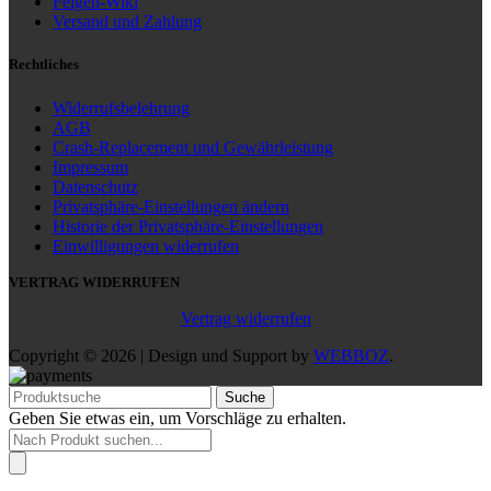
Felgen-Wiki
Versand und Zahlung
Rechtliches
Widerrufsbelehrung
AGB
Crash-Replacement und Gewährleistung
Impressum
Datenschutz
Privatsphäre-Einstellungen ändern
Historie der Privatsphäre-Einstellungen
Einwilligungen widerrufen
VERTRAG WIDERRUFEN
Vertrag widerrufen
Copyright © 2026 | Design und Support by
WEBBOZ
.
Suche
Geben Sie etwas ein, um Vorschläge zu erhalten.
Products
search