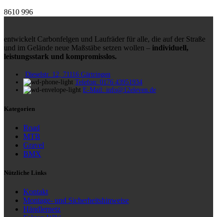
8610
996
entwickelt Carbonfelgen und Laufräder für alle, die auf der Straße
und im Gelände neue Maßstäbe setzen wollen –
individuell,
leistungsstark und kompromisslos.
Dieselstr. 12, 71116 Gärtringen
Telefon: 0176 43951934
E-Mail: info@12eleven.de
Kategorien
Road
MTB
Gravel
BMX
Nützliche Links
Kontakt
Montage- und Sicherheitshinweise
Händlernetz